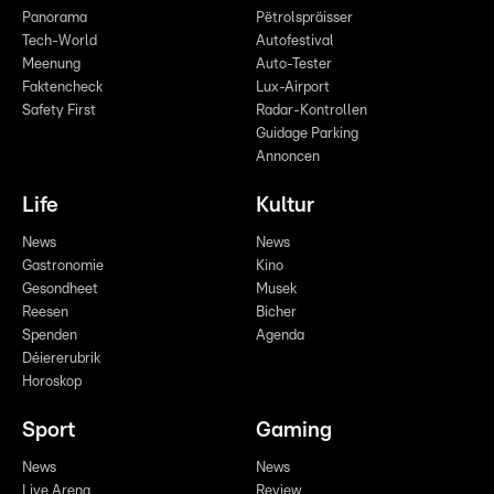
Panorama
Pëtrolspräisser
Tech-World
Autofestival
Meenung
Auto-Tester
Faktencheck
Lux-Airport
Safety First
Radar-Kontrollen
Guidage Parking
Annoncen
Life
Kultur
News
News
Gastronomie
Kino
Gesondheet
Musek
Reesen
Bicher
Spenden
Agenda
Déiererubrik
Horoskop
Sport
Gaming
News
News
Live Arena
Review