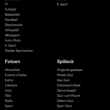
F1
E-sport
Futtball
Basketball
Handball
Dëschtennis
Volleyball
Vëlossport
Auto-Moto
E-Sport
Weider Sportaarten
Fotoen
Spilleck
Aktualitéit
Allgemengwëssen
Events a Fester
Musek Quiz
Kultur
Geo Quiz
Lifestyle
Kräizwuerträtsel
Auto
Sproochespill
Télé
Quiz vum Mount
Radio
Déiere Quiz
Sport
Sport Quiz