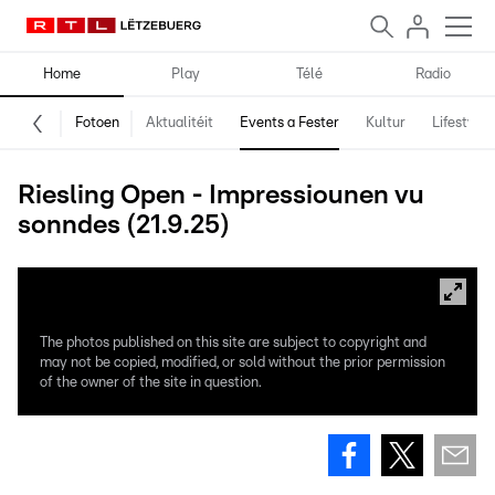
Home
Play
Télé
Radio
Fotoen
Aktualitéit
Events a Fester
Kultur
Lifestyle
Riesling Open - Impressiounen vu
sonndes (21.9.25)
The photos published on this site are subject to copyright and
may not be copied, modified, or sold without the prior permission
of the owner of the site in question.