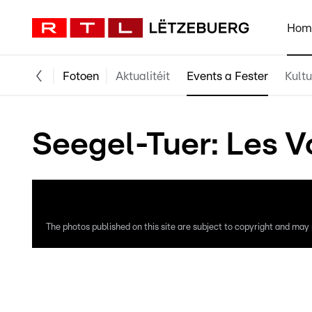
Hom
Fotoen
Aktualitéit
Events a Fester
Kultu
Seegel-Tuer: Les Vo
The photos published on this site are subject to copyright and may n