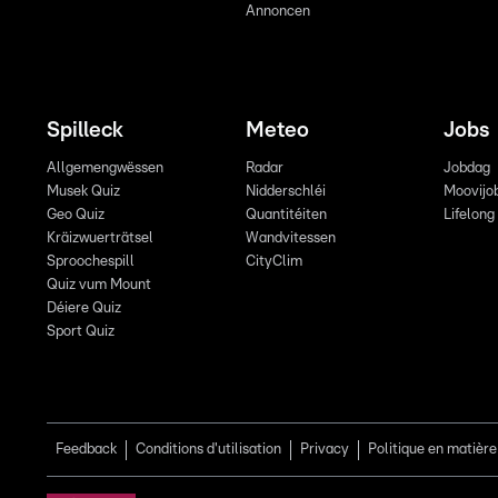
Annoncen
Spilleck
Meteo
Jobs
Allgemengwëssen
Radar
Jobdag
Musek Quiz
Nidderschléi
Moovijo
Geo Quiz
Quantitéiten
Lifelong
Kräizwuerträtsel
Wandvitessen
Sproochespill
CityClim
Quiz vum Mount
Déiere Quiz
Sport Quiz
Feedback
Conditions d'utilisation
Privacy
Politique en matière