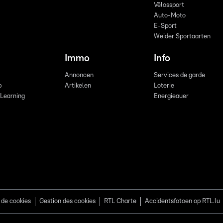
Vëlossport
Auto-Moto
E-Sport
Weider Sportaarten
Immo
Info
Annoncen
Services de garde
b
Artikelen
Loterie
 Learning
Energieauer
 de cookies
Gestion des cookies
RTL Charte
Accidentsfotoen op RTL.lu