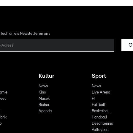
 Iech an eis Newsletteren an :
O
Kultur
Sport
News
News
omie
Kino
Live Arena
eet
Musek
F1
Bicher
Futtball
n
Agenda
Basketball
brik
Handball
p
Dëschtennis
Volleyball