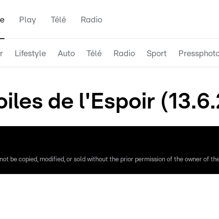
e
Play
Télé
Radio
r
Lifestyle
Auto
Télé
Radio
Sport
Pressphot
iles de l'Espoir (13.6
ot be copied, modified, or sold without the prior permission of the owner of the 