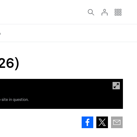
o
.26)
site in question.