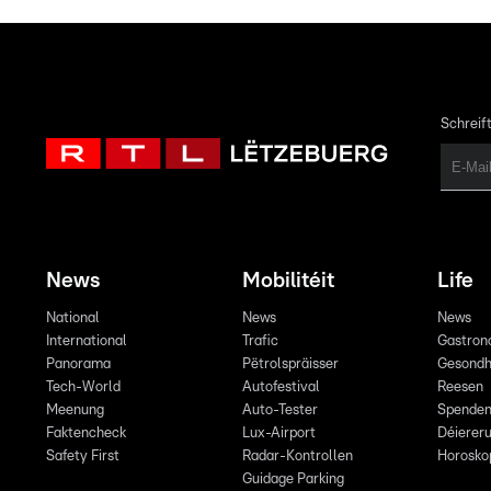
Schreift
News
Mobilitéit
Life
National
News
News
International
Trafic
Gastron
Panorama
Pëtrolspräisser
Gesondh
Tech-World
Autofestival
Reesen
Meenung
Auto-Tester
Spende
Faktencheck
Lux-Airport
Déiereru
Safety First
Radar-Kontrollen
Horosko
Guidage Parking