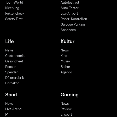
Tech-World
Autofestival
Meenung
Auto-Tester
Faktencheck
Lux-Airport
Safety First
Radar-Kontrollen
Guidage Parking
Annoncen
Life
Kultur
News
News
Gastronomie
Kino
Gesondheet
Musek
Reesen
Bicher
Spenden
Agenda
Déiererubrik
Horoskop
Sport
Gaming
News
News
Live Arena
Review
F1
E-sport