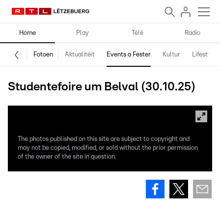
Home
Play
Télé
Radio
Fotoen
Aktualitéit
Events a Fester
Kultur
Lifestyle
Studentefoire um Belval (30.10.25)
The photos published on this site are subject to copyright and
may not be copied, modified, or sold without the prior permission
of the owner of the site in question.