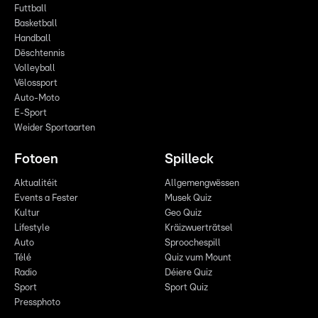
Futtball
Basketball
Handball
Dëschtennis
Volleyball
Vëlossport
Auto-Moto
E-Sport
Weider Sportaarten
Fotoen
Spilleck
Aktualitéit
Allgemengwëssen
Events a Fester
Musek Quiz
Kultur
Geo Quiz
Lifestyle
Kräizwuerträtsel
Auto
Sproochespill
Télé
Quiz vum Mount
Radio
Déiere Quiz
Sport
Sport Quiz
Pressphoto