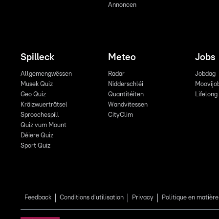
Annoncen
Spilleck
Meteo
Jobs
Allgemengwëssen
Radar
Jobdag
Musek Quiz
Nidderschléi
Moovijo
Geo Quiz
Quantitéiten
Lifelong
Kräizwuerträtsel
Wandvitessen
Sproochespill
CityClim
Quiz vum Mount
Déiere Quiz
Sport Quiz
Feedback
Conditions d'utilisation
Privacy
Politique en matière