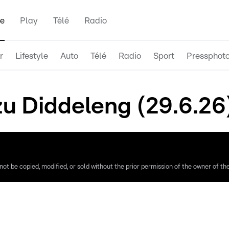
e
Play
Télé
Radio
r
Lifestyle
Auto
Télé
Radio
Sport
Pressphot
 Diddeleng (29.6.26
ot be copied, modified, or sold without the prior permission of the owner of the 