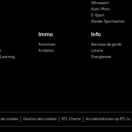
Vëlossport
Auto-Moto
E-Sport
Weider Sportaarten
Immo
Info
Annoncen
Services de garde
b
Artikelen
Loterie
 Learning
Energieauer
 de cookies
Gestion des cookies
RTL Charte
Accidentsfotoen op RTL.lu