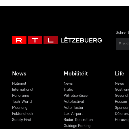
Schreift
News
Mobilitéit
Life
National
News
News
International
Trafic
Gastron
Panorama
Pëtrolspräisser
Gesondh
Tech-World
Autofestival
Reesen
Meenung
Auto-Tester
Spende
Faktencheck
Lux-Airport
Déiereru
Safety First
Radar-Kontrollen
Horosko
Guidage Parking