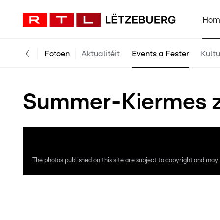
Hom
Fotoen
Aktualitéit
Events a Fester
Kultu
Summer-Kiermes zu
The photos published on this site are subject to copyright and may n