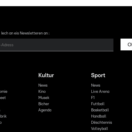
 Iech an eis Newsletteren an :
O
Kultur
Sport
News
News
omie
Kino
Live Arena
eet
Musek
F1
Bicher
Futtball
n
Agenda
Basketball
brik
Handball
p
Dëschtennis
Volleyball