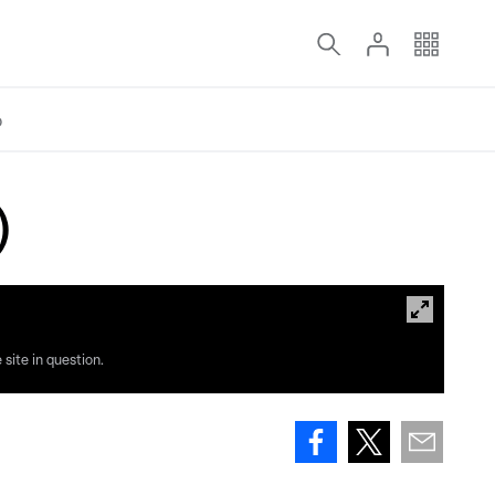
o
)
site in question.