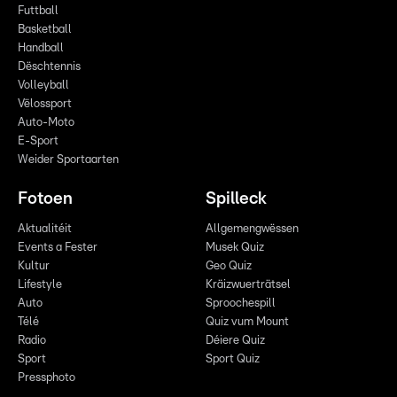
Futtball
Basketball
Handball
Dëschtennis
Volleyball
Vëlossport
Auto-Moto
E-Sport
Weider Sportaarten
Fotoen
Spilleck
Aktualitéit
Allgemengwëssen
Events a Fester
Musek Quiz
Kultur
Geo Quiz
Lifestyle
Kräizwuerträtsel
Auto
Sproochespill
Télé
Quiz vum Mount
Radio
Déiere Quiz
Sport
Sport Quiz
Pressphoto