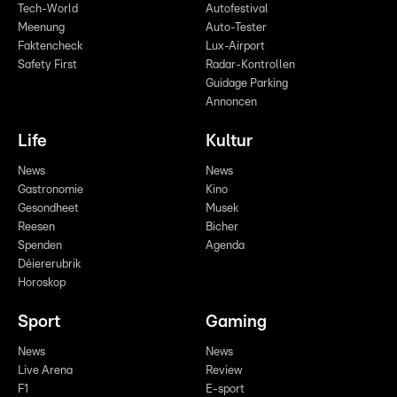
Tech-World
Autofestival
Meenung
Auto-Tester
Faktencheck
Lux-Airport
Safety First
Radar-Kontrollen
Guidage Parking
Annoncen
Life
Kultur
News
News
Gastronomie
Kino
Gesondheet
Musek
Reesen
Bicher
Spenden
Agenda
Déiererubrik
Horoskop
Sport
Gaming
News
News
Live Arena
Review
F1
E-sport