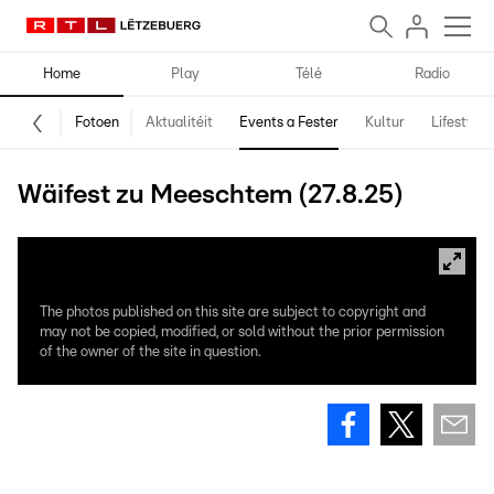
Home
Play
Télé
Radio
Fotoen
Aktualitéit
Events a Fester
Kultur
Lifestyle
Wäifest zu Meeschtem (27.8.25)
The photos published on this site are subject to copyright and
may not be copied, modified, or sold without the prior permission
of the owner of the site in question.