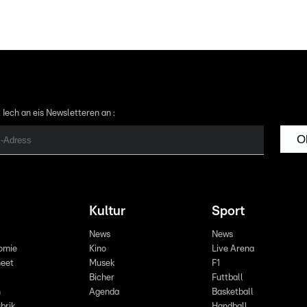
 Iech an eis Newsletteren an :
O
Kultur
Sport
News
News
omie
Kino
Live Arena
eet
Musek
F1
Bicher
Futtball
n
Agenda
Basketball
brik
Handball