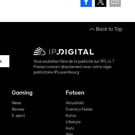
Back to Top
k
Vous souhaitez faire de la publicité sur RTL.lu ?
Prenez contact directement avec notre régie
publicitaire IPLuxembourg
Gaming
Fotoen
News
Aktualitéit
Review
Events a Fester
E-sport
Kultur
Lifestyle
Auto
Télé