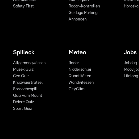
Safety First
Radar-Kontrollen
Horosko
Guidage Parking
Annoncen
Spilleck
Meteo
Jobs
Allgemengwëssen
Radar
Jobdag
Musek Quiz
Nidderschléi
Moovijo
Geo Quiz
Quantitéiten
Lifelong
Kräizwuerträtsel
Wandvitessen
Sproochespill
CityClim
Quiz vum Mount
Déiere Quiz
Sport Quiz