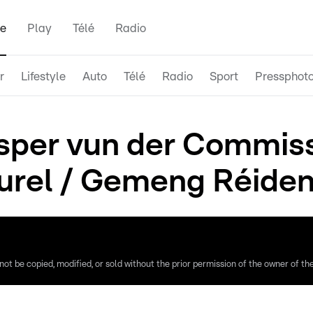
e
Play
Télé
Radio
r
Lifestyle
Auto
Télé
Radio
Sport
Pressphot
per vun der Commiss
urel / Gemeng Réiden 
ot be copied, modified, or sold without the prior permission of the owner of the 