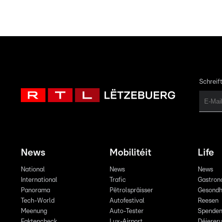
Schreift
News
Mobilitéit
Life
National
News
News
International
Trafic
Gastron
Panorama
Pëtrolspräisser
Gesondh
Tech-World
Autofestival
Reesen
Meenung
Auto-Tester
Spende
Faktencheck
Lux-Airport
Déiereru