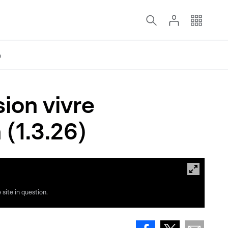
o
ion vivre
(1.3.26)
site in question.