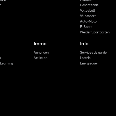
p
Dëschtennis
Volleyball
Vëlossport
Auto-Moto
E-Sport
Weider Sportaarten
Immo
Info
Annoncen
Services de garde
b
Artikelen
Loterie
 Learning
Energieauer