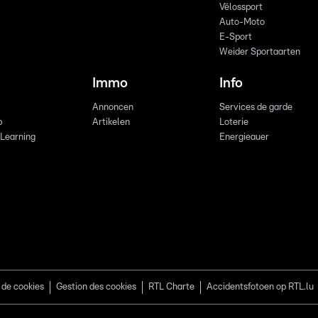
Vëlossport
Auto-Moto
E-Sport
Weider Sportaarten
Immo
Info
Annoncen
Services de garde
b
Artikelen
Loterie
 Learning
Energieauer
 de cookies
Gestion des cookies
RTL Charte
Accidentsfotoen op RTL.lu