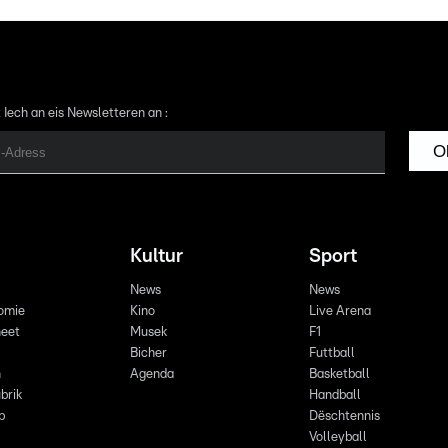
 Iech an eis Newsletteren an :
O
Kultur
Sport
News
News
omie
Kino
Live Arena
eet
Musek
F1
Bicher
Futtball
n
Agenda
Basketball
brik
Handball
p
Dëschtennis
Volleyball