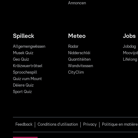
Annoncen
Spilleck
Meteo
Jobs
Allgemengwëssen
Radar
Jobdag
Musek Quiz
Nidderschléi
Moovijo
Geo Quiz
Quantitéiten
Lifelong
Kräizwuerträtsel
Wandvitessen
Sproochespill
CityClim
Quiz vum Mount
Déiere Quiz
Sport Quiz
Feedback
Conditions d'utilisation
Privacy
Politique en matière