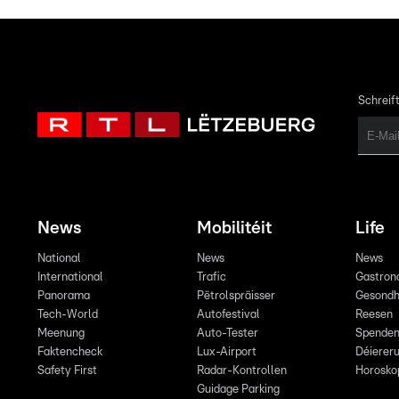
Schreift
News
Mobilitéit
Life
National
News
News
International
Trafic
Gastron
Panorama
Pëtrolspräisser
Gesondh
Tech-World
Autofestival
Reesen
Meenung
Auto-Tester
Spende
Faktencheck
Lux-Airport
Déiereru
Safety First
Radar-Kontrollen
Horosko
Guidage Parking