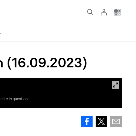
o
 (16.09.2023)
site in question.