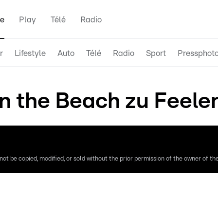
e
Play
Télé
Radio
r
Lifestyle
Auto
Télé
Radio
Sport
Pressphot
 the Beach zu Feelen
ot be copied, modified, or sold without the prior permission of the owner of the 