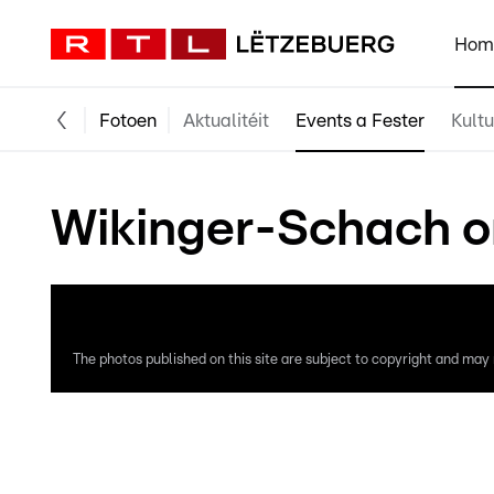
Hom
Fotoen
Aktualitéit
Events a Fester
Kultu
Wikinger-Schach on
The photos published on this site are subject to copyright and may n