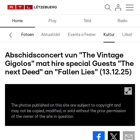
Home
Play
Télé
Radio
Fotoen
Aktualitéit
Events a Fester
Kultur
Lifestyle
Abschidsconcert vun "The Vintage
Gigolos" mat hire special Guests "The
next Deed" an "Fallen Lies" (13.12.25)
The photos published on this site are subject to copyright and
may not be copied, modified, or sold without the prior permission
of the owner of the site in question.