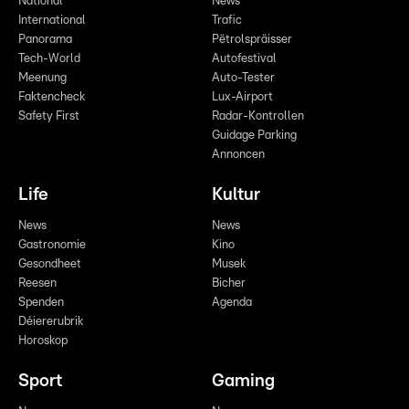
National
News
International
Trafic
Panorama
Pëtrolspräisser
Tech-World
Autofestival
Meenung
Auto-Tester
Faktencheck
Lux-Airport
Safety First
Radar-Kontrollen
Guidage Parking
Annoncen
Life
Kultur
News
News
Gastronomie
Kino
Gesondheet
Musek
Reesen
Bicher
Spenden
Agenda
Déiererubrik
Horoskop
Sport
Gaming