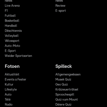
News
News
Live Arena
Review
F1
E-sport
Futtball
Basketball
Handball
Dëschtennis
Volleyball
Vëlossport
Auto-Moto
E-Sport
Weider Sportaarten
Fotoen
Spilleck
Aktualitéit
Allgemengwëssen
Events a Fester
Musek Quiz
Kultur
Geo Quiz
Lifestyle
Kräizwuerträtsel
Auto
Sproochespill
Télé
Quiz vum Mount
Radio
Déiere Quiz