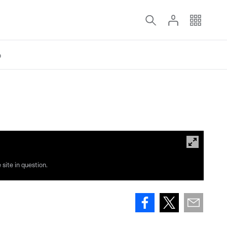
o
site in question.