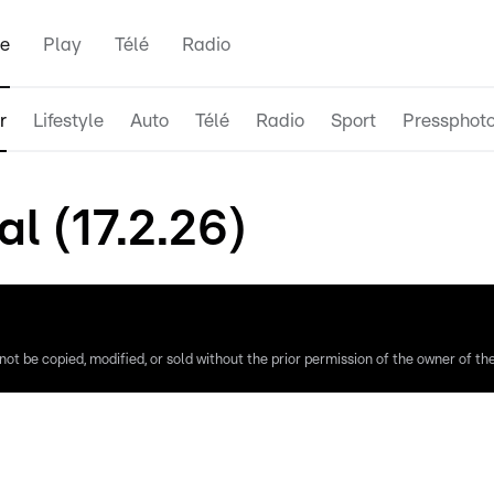
e
Play
Télé
Radio
r
Lifestyle
Auto
Télé
Radio
Sport
Pressphot
l (17.2.26)
ot be copied, modified, or sold without the prior permission of the owner of the 