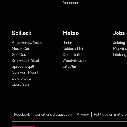
Annoncen
Spilleck
Meteo
Jobs
Allgemengwëssen
Radar
Jobdag
Musek Quiz
Nidderschléi
Moovijo
Geo Quiz
Quantitéiten
Lifelong
Kräizwuerträtsel
Wandvitessen
Sproochespill
CityClim
Quiz vum Mount
Déiere Quiz
Sport Quiz
Feedback
Conditions d'utilisation
Privacy
Politique en matière