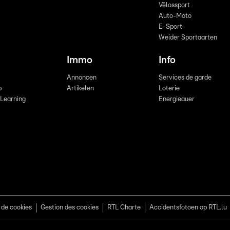
Vëlossport
Auto-Moto
E-Sport
Weider Sportaarten
Immo
Info
Annoncen
Services de garde
b
Artikelen
Loterie
 Learning
Energieauer
 de cookies
Gestion des cookies
RTL Charte
Accidentsfotoen op RTL.lu