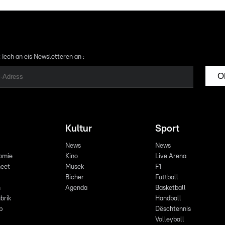
 Iech an eis Newsletteren an :
O
Kultur
Sport
News
News
omie
Kino
Live Arena
eet
Musek
F1
Bicher
Futtball
n
Agenda
Basketball
brik
Handball
p
Dëschtennis
Volleyball