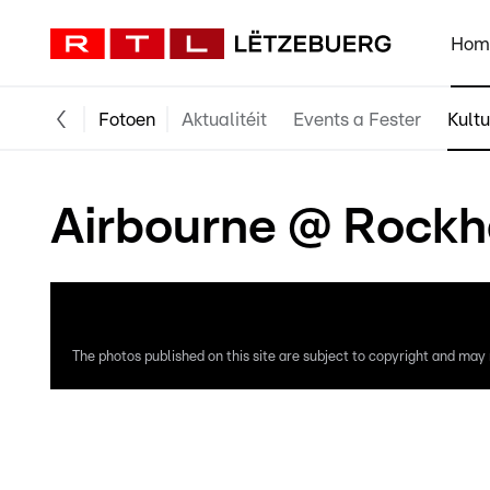
Hom
Fotoen
Aktualitéit
Events a Fester
Kultu
Airbourne @ Rockha
The photos published on this site are subject to copyright and may n