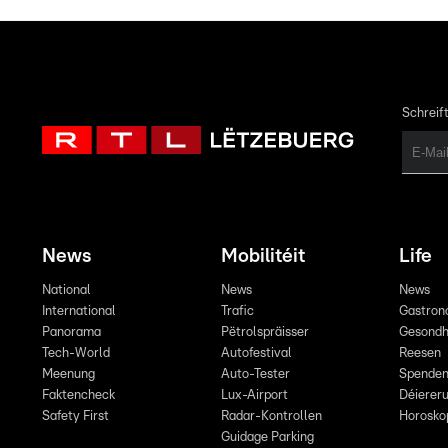
Schreift
News
Mobilitéit
Life
National
News
News
International
Trafic
Gastron
Panorama
Pëtrolspräisser
Gesondh
Tech-World
Autofestival
Reesen
Meenung
Auto-Tester
Spende
Faktencheck
Lux-Airport
Déiereru
Safety First
Radar-Kontrollen
Horosko
Guidage Parking