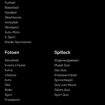
Futtball
Basketball
Handball
Dëschtennis
Volleyball
Vëlossport
Auto-Moto
E-Sport
Weider Sportaarten
Fotoen
Spilleck
Aktualitéit
Allgemengwëssen
Events a Fester
Musek Quiz
Kultur
Geo Quiz
Lifestyle
Kräizwuerträtsel
Auto
Sproochespill
Télé
Quiz vum Mount
Radio
Déiere Quiz
Sport
Sport Quiz
Pressphoto