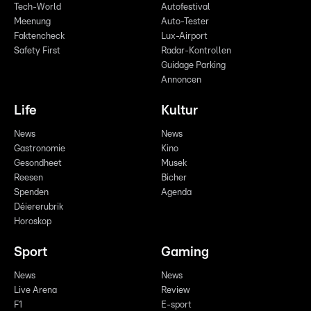
Tech-World
Autofestival
Meenung
Auto-Tester
Faktencheck
Lux-Airport
Safety First
Radar-Kontrollen
Guidage Parking
Annoncen
Life
Kultur
News
News
Gastronomie
Kino
Gesondheet
Musek
Reesen
Bicher
Spenden
Agenda
Déiererubrik
Horoskop
Sport
Gaming
News
News
Live Arena
Review
F1
E-sport