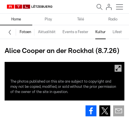
Home
Play
Télé
Radio
Fotoen
Aktualitéit
Events a Fester
Kultur
Lifestyle
Alice Cooper an der Rockhal (8.7.26)
The photos published on this site are subject to copyright and
may not be copied, modified, or sold without the prior permission
of the owner of the site in question.