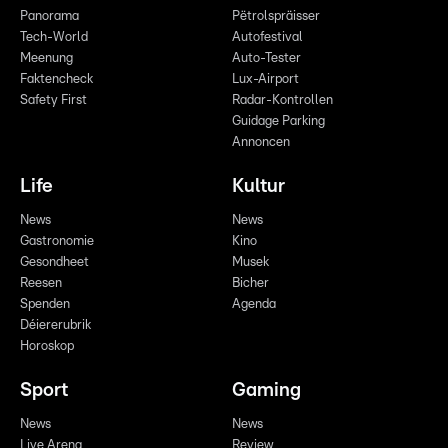
Panorama
Pëtrolspräisser
Tech-World
Autofestival
Meenung
Auto-Tester
Faktencheck
Lux-Airport
Safety First
Radar-Kontrollen
Guidage Parking
Annoncen
Life
Kultur
News
News
Gastronomie
Kino
Gesondheet
Musek
Reesen
Bicher
Spenden
Agenda
Déiererubrik
Horoskop
Sport
Gaming
News
News
Live Arena
Review