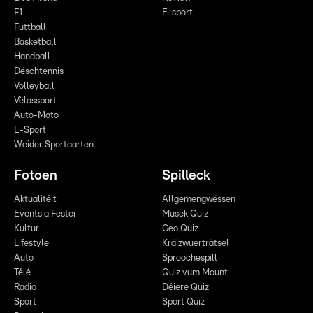
F1
E-sport
Futtball
Basketball
Handball
Dëschtennis
Volleyball
Vëlossport
Auto-Moto
E-Sport
Weider Sportaarten
Fotoen
Spilleck
Aktualitéit
Allgemengwëssen
Events a Fester
Musek Quiz
Kultur
Geo Quiz
Lifestyle
Kräizwuerträtsel
Auto
Sproochespill
Télé
Quiz vum Mount
Radio
Déiere Quiz
Sport
Sport Quiz