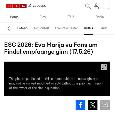
Home
Play
Télé
Radio
Fotoen
Aktualitéit
Events a Fester
Kultur
Lifestyle
ESC 2026: Eva Marija vu Fans um
Findel empfaange ginn (17.5.26)
The photos published on this site are subject to copyright and
may not be copied, modified, or sold without the prior permission
of the owner of the site in question.