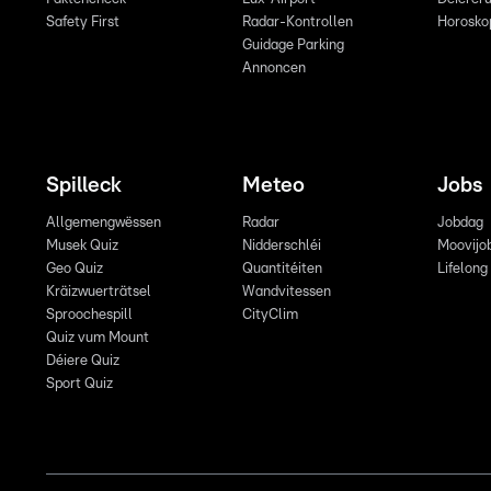
Safety First
Radar-Kontrollen
Horosko
Guidage Parking
Annoncen
Spilleck
Meteo
Jobs
Allgemengwëssen
Radar
Jobdag
Musek Quiz
Nidderschléi
Moovijo
Geo Quiz
Quantitéiten
Lifelong
Kräizwuerträtsel
Wandvitessen
Sproochespill
CityClim
Quiz vum Mount
Déiere Quiz
Sport Quiz