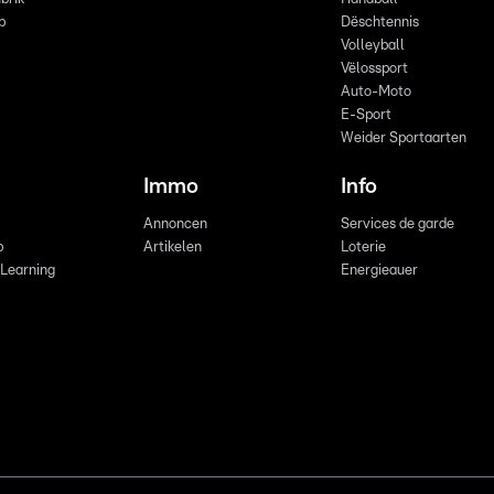
p
Dëschtennis
Volleyball
Vëlossport
Auto-Moto
E-Sport
Weider Sportaarten
Immo
Info
Annoncen
Services de garde
b
Artikelen
Loterie
 Learning
Energieauer