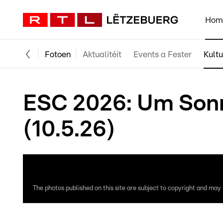
Hom
Fotoen
Aktualitéit
Events a Fester
Kultu
ESC 2026: Um Sonn
(10.5.26)
The photos published on this site are subject to copyright and may n