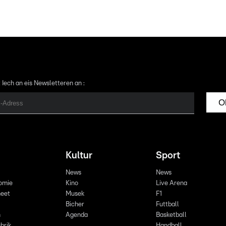
 Iech an eis Newsletteren an :
O
Kultur
Sport
News
News
omie
Kino
Live Arena
eet
Musek
F1
Bicher
Futtball
n
Agenda
Basketball
brik
Handball