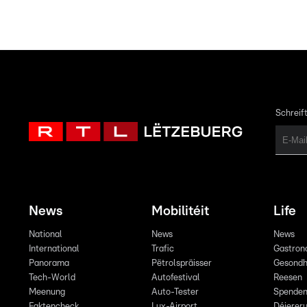
Schreift
News
Mobilitéit
Life
National
News
News
International
Trafic
Gastron
Panorama
Pëtrolspräisser
Gesondh
Tech-World
Autofestival
Reesen
Meenung
Auto-Tester
Spende
Faktencheck
Lux-Airport
Déiereru