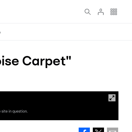
o
ise Carpet"
site in question.