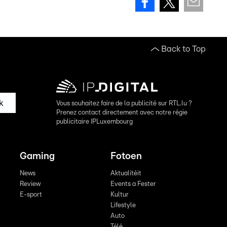
Back to Top
k
Vous souhaitez faire de la publicité sur RTL.lu ?
Prenez contact directement avec notre régie
publicitaire IPLuxembourg
Gaming
Fotoen
News
Aktualitéit
Review
Events a Fester
E-sport
Kultur
Lifestyle
Auto
Télé