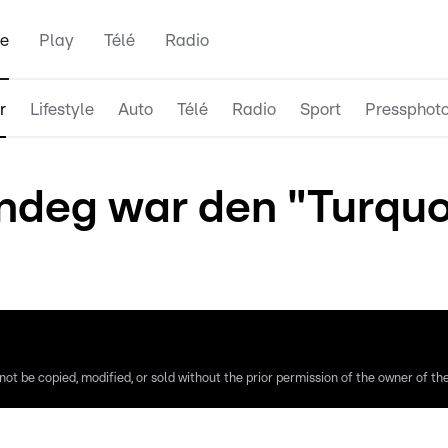
e
Play
Télé
Radio
r
Lifestyle
Auto
Télé
Radio
Sport
Pressphot
deg war den "Turquo
ot be copied, modified, or sold without the prior permission of the owner of the 