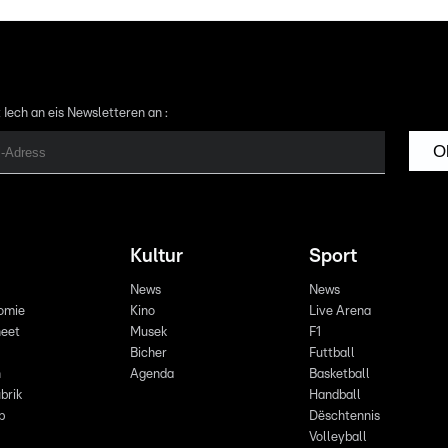
 Iech an eis Newsletteren an :
O
Kultur
Sport
News
News
omie
Kino
Live Arena
eet
Musek
F1
Bicher
Futtball
n
Agenda
Basketball
brik
Handball
p
Dëschtennis
Volleyball