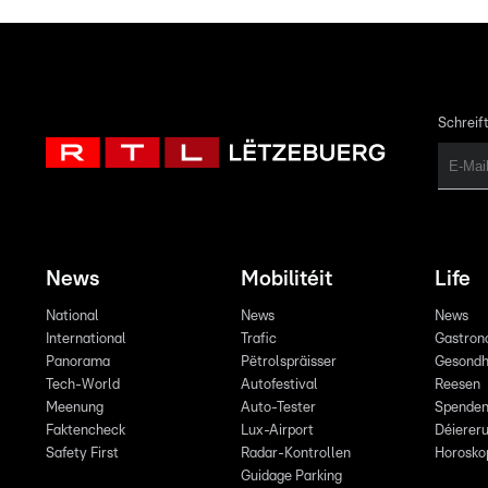
Schreift
News
Mobilitéit
Life
National
News
News
International
Trafic
Gastron
Panorama
Pëtrolspräisser
Gesondh
Tech-World
Autofestival
Reesen
Meenung
Auto-Tester
Spende
Faktencheck
Lux-Airport
Déiereru
Safety First
Radar-Kontrollen
Horosko
Guidage Parking