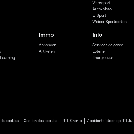
Vëlossport
Auto-Moto
E-Sport
Weider Sportaarten
Immo
Info
Annoncen
Services de garde
b
Artikelen
Loterie
 Learning
Energieauer
 de cookies
Gestion des cookies
RTL Charte
Accidentsfotoen op RTL.lu