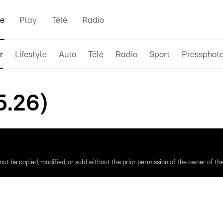
e
Play
Télé
Radio
r
Lifestyle
Auto
Télé
Radio
Sport
Pressphot
5.26)
ot be copied, modified, or sold without the prior permission of the owner of the 