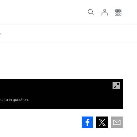
o
site in question.