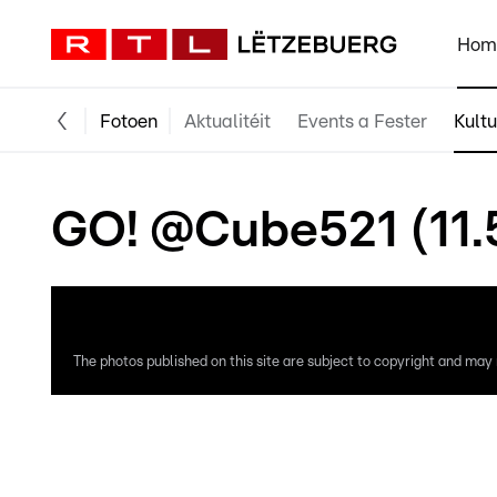
Hom
Fotoen
Aktualitéit
Events a Fester
Kultu
GO! @Cube521 (11.
The photos published on this site are subject to copyright and may n