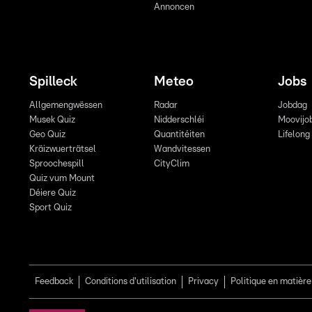
Annoncen
Spilleck
Meteo
Jobs
Allgemengwëssen
Radar
Jobdag
Musek Quiz
Nidderschléi
Moovijo
Geo Quiz
Quantitéiten
Lifelong
Kräizwuerträtsel
Wandvitessen
Sproochespill
CityClim
Quiz vum Mount
Déiere Quiz
Sport Quiz
Feedback
Conditions d'utilisation
Privacy
Politique en matière