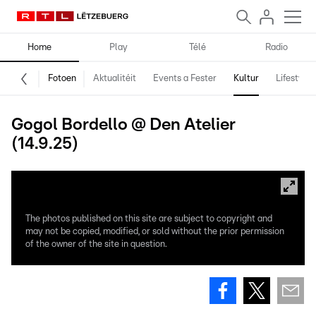
Home
Play
Télé
Radio
Fotoen
Aktualitéit
Events a Fester
Kultur
Lifestyle
Gogol Bordello @ Den Atelier
(14.9.25)
The photos published on this site are subject to copyright and
may not be copied, modified, or sold without the prior permission
of the owner of the site in question.