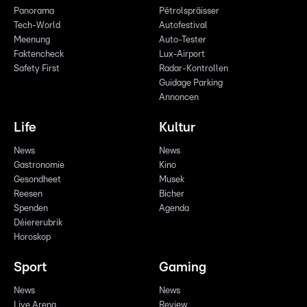
Panorama
Pëtrolspräisser
Tech-World
Autofestival
Meenung
Auto-Tester
Faktencheck
Lux-Airport
Safety First
Radar-Kontrollen
Guidage Parking
Annoncen
Life
Kultur
News
News
Gastronomie
Kino
Gesondheet
Musek
Reesen
Bicher
Spenden
Agenda
Déiererubrik
Horoskop
Sport
Gaming
News
News
Live Arena
Review