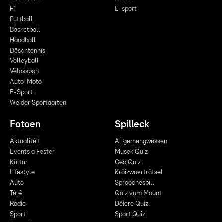
F1
E-sport
Futtball
Basketball
Handball
Dëschtennis
Volleyball
Vëlossport
Auto-Moto
E-Sport
Weider Sportaarten
Fotoen
Spilleck
Aktualitéit
Allgemengwëssen
Events a Fester
Musek Quiz
Kultur
Geo Quiz
Lifestyle
Kräizwuerträtsel
Auto
Sproochespill
Télé
Quiz vum Mount
Radio
Déiere Quiz
Sport
Sport Quiz