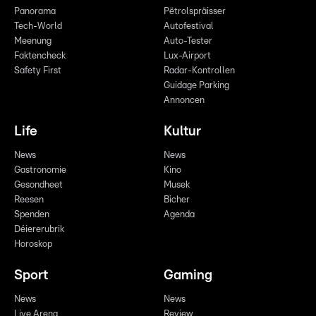
Panorama
Pëtrolspräisser
Tech-World
Autofestival
Meenung
Auto-Tester
Faktencheck
Lux-Airport
Safety First
Radar-Kontrollen
Guidage Parking
Annoncen
Life
Kultur
News
News
Gastronomie
Kino
Gesondheet
Musek
Reesen
Bicher
Spenden
Agenda
Déiererubrik
Horoskop
Sport
Gaming
News
News
Live Arena
Review