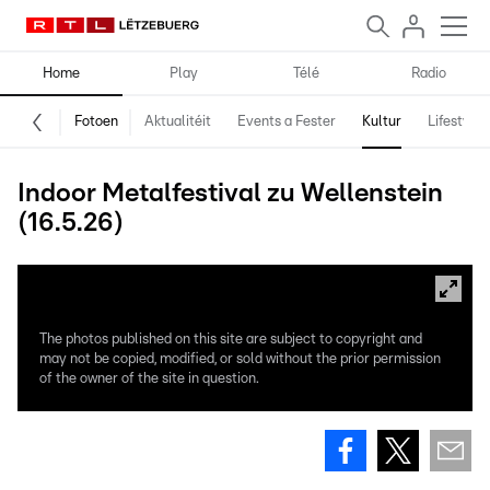
Home
Play
Télé
Radio
Fotoen
Aktualitéit
Events a Fester
Kultur
Lifestyle
Indoor Metalfestival zu Wellenstein
(16.5.26)
The photos published on this site are subject to copyright and
may not be copied, modified, or sold without the prior permission
of the owner of the site in question.