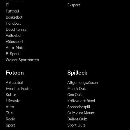
F1
E-sport
Futtball
Basketball
Handball
Dëschtennis
Volleyball
Vëlossport
Auto-Moto
E-Sport
Weider Sportaarten
Fotoen
Spilleck
Aktualitéit
Allgemengwëssen
Events a Fester
Musek Quiz
Kultur
Geo Quiz
Lifestyle
Kräizwuerträtsel
Auto
Sproochespill
Télé
Quiz vum Mount
Radio
Déiere Quiz
Sport
Sport Quiz