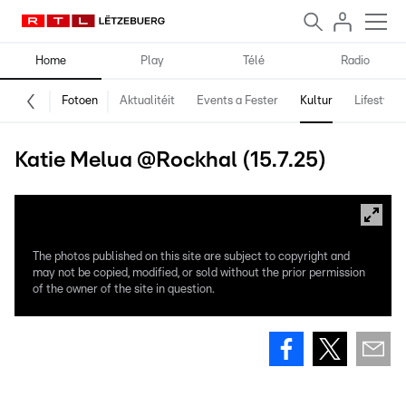
Home
Play
Télé
Radio
Fotoen
Aktualitéit
Events a Fester
Kultur
Lifestyle
Katie Melua @Rockhal (15.7.25)
The photos published on this site are subject to copyright and
may not be copied, modified, or sold without the prior permission
of the owner of the site in question.