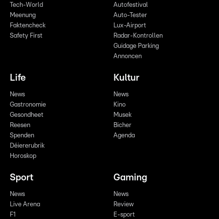
Tech-World
Autofestival
Meenung
Auto-Tester
Faktencheck
Lux-Airport
Safety First
Radar-Kontrollen
Guidage Parking
Annoncen
Life
Kultur
News
News
Gastronomie
Kino
Gesondheet
Musek
Reesen
Bicher
Spenden
Agenda
Déiererubrik
Horoskop
Sport
Gaming
News
News
Live Arena
Review
F1
E-sport