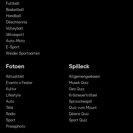
Futtball
Basketball
Handball
Dëschtennis
Volleyball
Vëlossport
Auto-Moto
E-Sport
Weider Sportaarten
Fotoen
Spilleck
Aktualitéit
Allgemengwëssen
Events a Fester
Musek Quiz
Kultur
Geo Quiz
Lifestyle
Kräizwuerträtsel
Auto
Sproochespill
Télé
Quiz vum Mount
Radio
Déiere Quiz
Sport
Sport Quiz
Pressphoto