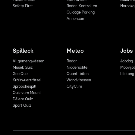
Safety First
Radar-Kontrollen
Horosko
Guidage Parking
Annoncen
Spilleck
Meteo
Jobs
Allgemengwëssen
Radar
Jobdag
Musek Quiz
Nidderschléi
Moovijo
Geo Quiz
Quantitéiten
Lifelong
Kräizwuerträtsel
Wandvitessen
Sproochespill
CityClim
Quiz vum Mount
Déiere Quiz
Sport Quiz