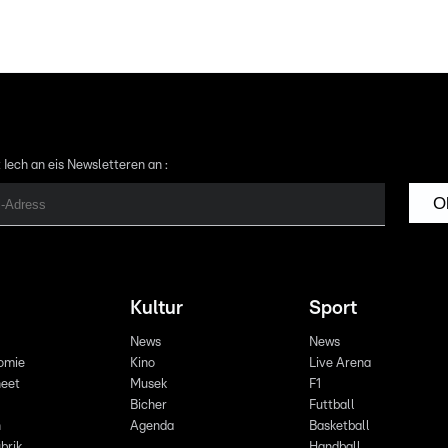
 Iech an eis Newsletteren an :
O
Kultur
Sport
News
News
omie
Kino
Live Arena
eet
Musek
F1
Bicher
Futtball
n
Agenda
Basketball
brik
Handball