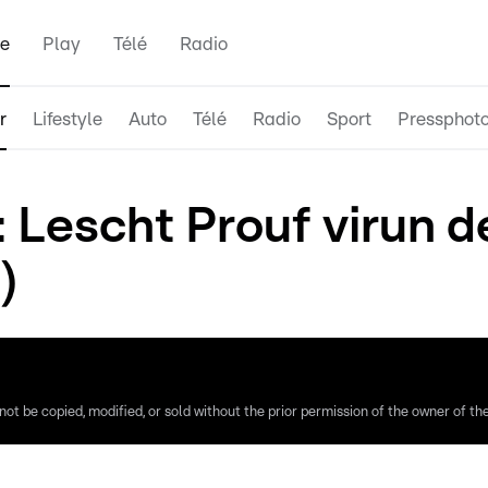
e
Play
Télé
Radio
r
Lifestyle
Auto
Télé
Radio
Sport
Pressphot
 Lescht Prouf virun de
)
ot be copied, modified, or sold without the prior permission of the owner of the 