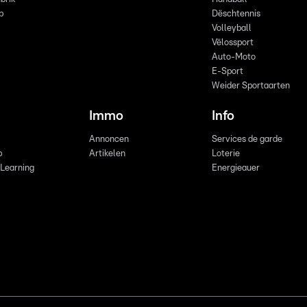
p
Dëschtennis
Volleyball
Vëlossport
Auto-Moto
E-Sport
Weider Sportaarten
Immo
Info
Annoncen
Services de garde
b
Artikelen
Loterie
 Learning
Energieauer