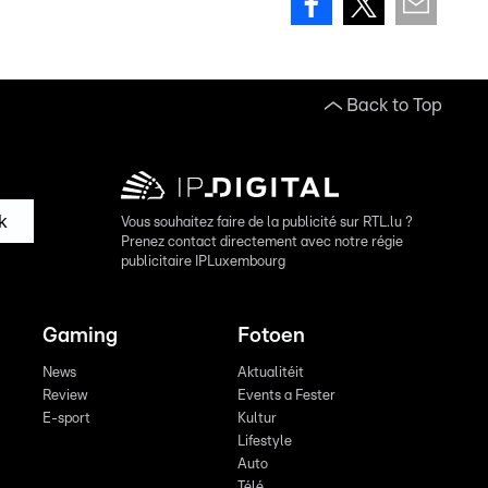
Back to Top
k
Vous souhaitez faire de la publicité sur RTL.lu ?
Prenez contact directement avec notre régie
publicitaire IPLuxembourg
Gaming
Fotoen
News
Aktualitéit
Review
Events a Fester
E-sport
Kultur
Lifestyle
Auto
Télé