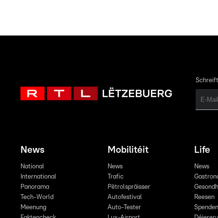
Schreift
News
Mobilitéit
Life
National
News
News
International
Trafic
Gastron
Panorama
Pëtrolspräisser
Gesondh
Tech-World
Autofestival
Reesen
Meenung
Auto-Tester
Spende
Faktencheck
Lux-Airport
Déiereru