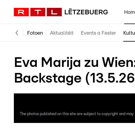
Hom
Fotoen
Aktualitéit
Events a Fester
Kultu
Eva Marija zu Wien:
Backstage (13.5.26
The photos published on this site are subject to copyright and may n