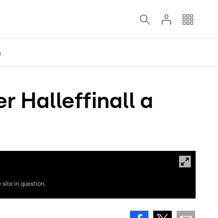
o
r Halleffinall a
site in question.