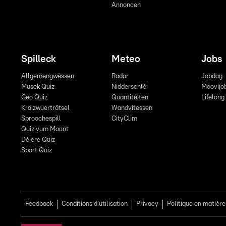
Annoncen
Spilleck
Meteo
Jobs
Allgemengwëssen
Radar
Jobdag
Musek Quiz
Nidderschléi
Moovijo
Geo Quiz
Quantitéiten
Lifelong
Kräizwuerträtsel
Wandvitessen
Sproochespill
CityClim
Quiz vum Mount
Déiere Quiz
Sport Quiz
Feedback
Conditions d'utilisation
Privacy
Politique en matière