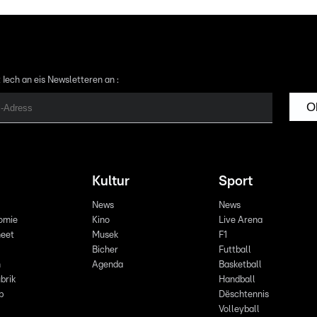
 Iech an eis Newsletteren an :
O
Kultur
Sport
News
News
omie
Kino
Live Arena
eet
Musek
F1
Bicher
Futtball
n
Agenda
Basketball
brik
Handball
p
Dëschtennis
Volleyball