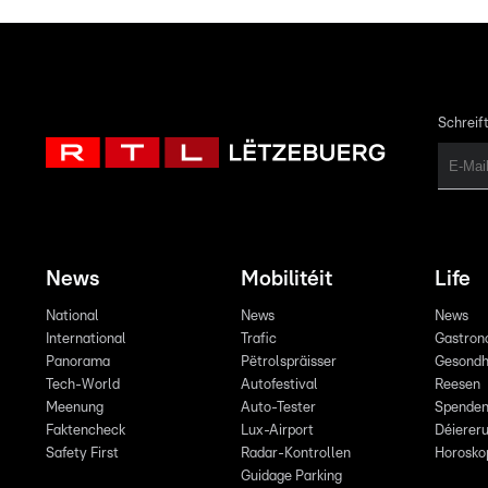
Schreift
News
Mobilitéit
Life
National
News
News
International
Trafic
Gastron
Panorama
Pëtrolspräisser
Gesondh
Tech-World
Autofestival
Reesen
Meenung
Auto-Tester
Spende
Faktencheck
Lux-Airport
Déiereru
Safety First
Radar-Kontrollen
Horosko
Guidage Parking