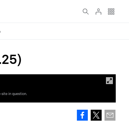
o
.25)
site in question.