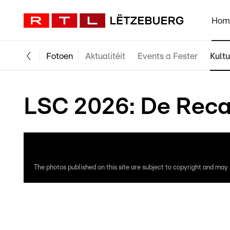
Hom
Fotoen
Aktualitéit
Events a Fester
Kultu
LSC 2026: De Reca
The photos published on this site are subject to copyright and may n