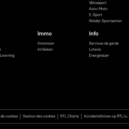
Vëlossport
Auto-Moto
E-Sport
Weider Sportaarten
Immo
Info
Annoncen
Services de garde
b
Artikelen
Loterie
 Learning
Energieauer
 de cookies
Gestion des cookies
RTL Charte
Accidentsfotoen op RTL.lu