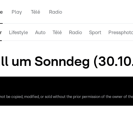
e
Play
Télé
Radio
r
Lifestyle
Auto
Télé
Radio
Sport
Pressphot
ll um Sonndeg (30.10
ot be copied, modified, or sold without the prior permission of the owner of the 