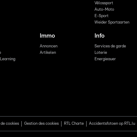
Vëlossport
Auto-Moto
E-Sport
Weider Sportaarten
Immo
Info
Annoncen
Services de garde
b
Artikelen
Loterie
 Learning
Energieauer
 de cookies
Gestion des cookies
RTL Charte
Accidentsfotoen op RTL.lu