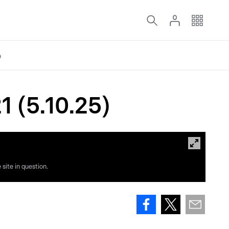
o
 (5.10.25)
site in question.