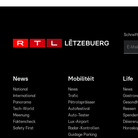
Schreift
News
Mobilitéit
Life
National
News
News
International
Trafic
Gastron
Panorama
Pëtrolspräisser
Gesondh
Tech-World
Autofestival
Reesen
Meenung
Auto-Tester
Spende
Faktencheck
Lux-Airport
Déiereru
Safety First
Radar-Kontrollen
Horosko
Guidage Parking