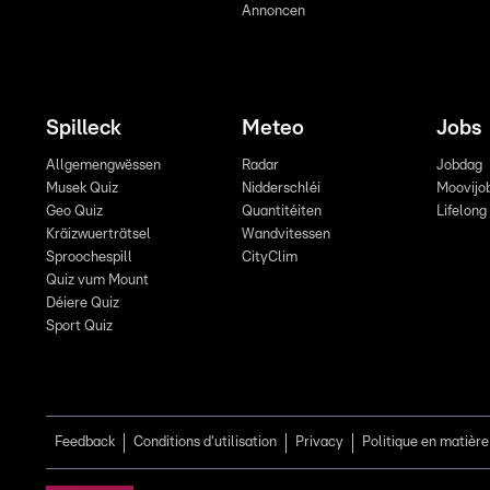
Annoncen
Spilleck
Meteo
Jobs
Allgemengwëssen
Radar
Jobdag
Musek Quiz
Nidderschléi
Moovijo
Geo Quiz
Quantitéiten
Lifelong
Kräizwuerträtsel
Wandvitessen
Sproochespill
CityClim
Quiz vum Mount
Déiere Quiz
Sport Quiz
Feedback
Conditions d'utilisation
Privacy
Politique en matière