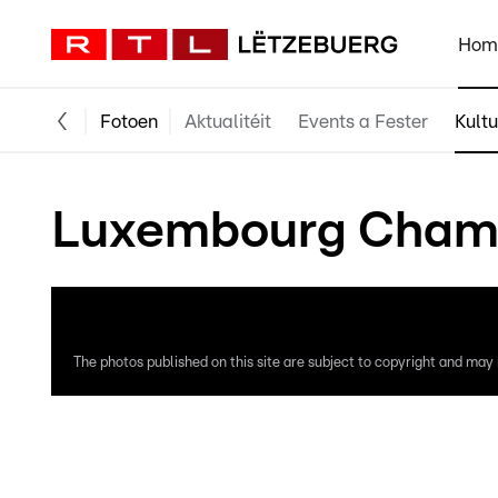
Hom
Fotoen
Aktualitéit
Events a Fester
Kultu
Luxembourg Chamb
The photos published on this site are subject to copyright and may n