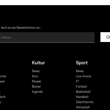
 Iech an eis Newsletteren an :
O
Kultur
Sport
News
News
omie
Kino
Live Arena
eet
Musek
F1
Bicher
Futtball
n
Agenda
Basketball
brik
Handball
p
Dëschtennis
Volleyball