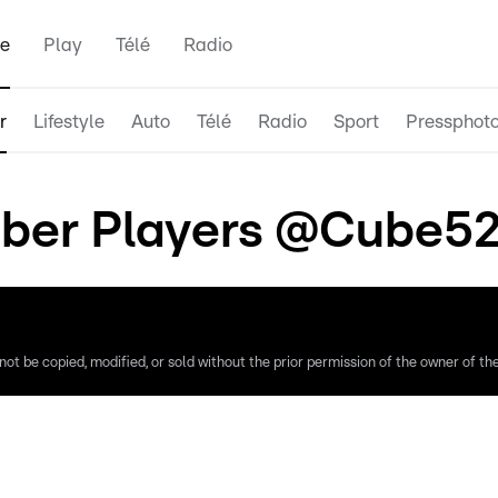
e
Play
Télé
Radio
r
Lifestyle
Auto
Télé
Radio
Sport
Pressphot
er Players @Cube521
ot be copied, modified, or sold without the prior permission of the owner of the 