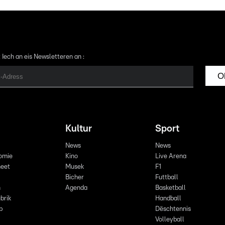
 Iech an eis Newsletteren an :
O
Kultur
Sport
News
News
omie
Kino
Live Arena
eet
Musek
F1
Bicher
Futtball
n
Agenda
Basketball
brik
Handball
p
Dëschtennis
Volleyball