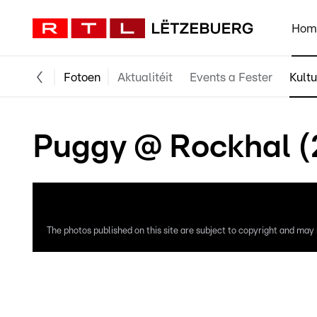
Hom
Fotoen
Aktualitéit
Events a Fester
Kultu
Puggy @ Rockhal (
The photos published on this site are subject to copyright and may n