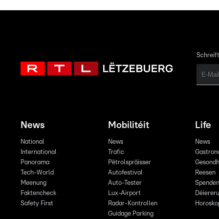
Schreift
News
Mobilitéit
Life
National
News
News
International
Trafic
Gastron
Panorama
Pëtrolspräisser
Gesondh
Tech-World
Autofestival
Reesen
Meenung
Auto-Tester
Spende
Faktencheck
Lux-Airport
Déiereru
Safety First
Radar-Kontrollen
Horosko
Guidage Parking