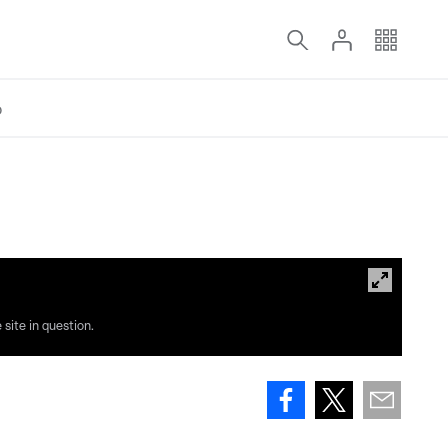
o
site in question.