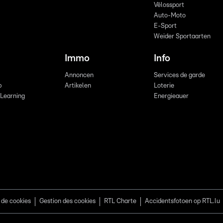
Vëlossport
Auto-Moto
E-Sport
Weider Sportaarten
Immo
Info
Annoncen
Services de garde
b
Artikelen
Loterie
 Learning
Energieauer
 de cookies
Gestion des cookies
RTL Charte
Accidentsfotoen op RTL.lu