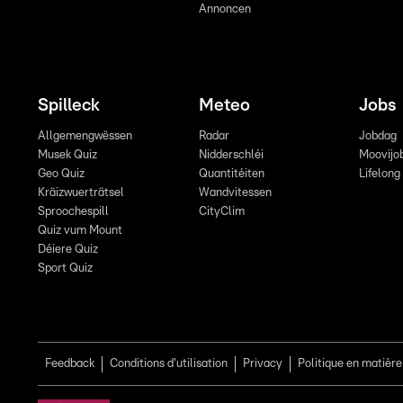
Annoncen
Spilleck
Meteo
Jobs
Allgemengwëssen
Radar
Jobdag
Musek Quiz
Nidderschléi
Moovijo
Geo Quiz
Quantitéiten
Lifelong
Kräizwuerträtsel
Wandvitessen
Sproochespill
CityClim
Quiz vum Mount
Déiere Quiz
Sport Quiz
Feedback
Conditions d'utilisation
Privacy
Politique en matière