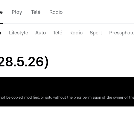
e
Play
Télé
Radio
r
Lifestyle
Auto
Télé
Radio
Sport
Pressphot
28.5.26)
ot be copied, modified, or sold without the prior permission of the owner of the 