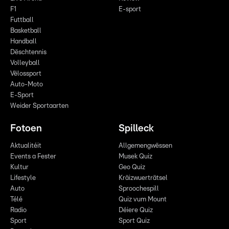
F1
E-sport
Futtball
Basketball
Handball
Dëschtennis
Volleyball
Vëlossport
Auto-Moto
E-Sport
Weider Sportaarten
Fotoen
Spilleck
Aktualitéit
Allgemengwëssen
Events a Fester
Musek Quiz
Kultur
Geo Quiz
Lifestyle
Kräizwuerträtsel
Auto
Sproochespill
Télé
Quiz vum Mount
Radio
Déiere Quiz
Sport
Sport Quiz