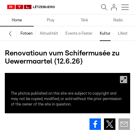
Home
Play
Télé
Radio
Fotoen
Aktualitéit
Events a Fester
Kultur
Lifestyle
Renovatioun vum Schifermusée zu
Uewermaartel (12.6.26)
The photos published on this site are subject to copyright and
may not be copied, modified, or sold without the prior permission
of the owner of the site in question.