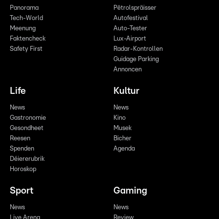
Panorama
Pëtrolspräisser
Tech-World
Autofestival
Meenung
Auto-Tester
Faktencheck
Lux-Airport
Safety First
Radar-Kontrollen
Guidage Parking
Annoncen
Life
Kultur
News
News
Gastronomie
Kino
Gesondheet
Musek
Reesen
Bicher
Spenden
Agenda
Déiererubrik
Horoskop
Sport
Gaming
News
News
Live Arena
Review