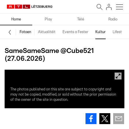
Home
Play
Télé
Radio
Fotoen
Aktualitéit
Events a Fester
Kultur
Lifestyle
SameSameSame @Cube521
(27.06.2026)
The photos published on this site are subject to copyright and
may not be copied, modified, or sold without the prior permission
of the owner of the site in question.