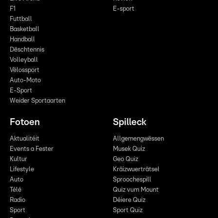
F1
E-sport
Futtball
Basketball
Handball
Dëschtennis
Volleyball
Vëlossport
Auto-Moto
E-Sport
Weider Sportaarten
Fotoen
Spilleck
Aktualitéit
Allgemengwëssen
Events a Fester
Musek Quiz
Kultur
Geo Quiz
Lifestyle
Kräizwuerträtsel
Auto
Sproochespill
Télé
Quiz vum Mount
Radio
Déiere Quiz
Sport
Sport Quiz