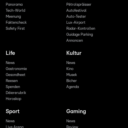
Panorama
Pëtrolspräisser
Tech-World
Autofestival
Meenung
Auto-Tester
Faktencheck
Lux-Airport
Safety First
Radar-Kontrollen
Guidage Parking
Annoncen
Life
Kultur
News
News
Gastronomie
Kino
Gesondheet
Musek
Reesen
Bicher
Spenden
Agenda
Déiererubrik
Horoskop
Sport
Gaming
News
News
Live Arena
Review