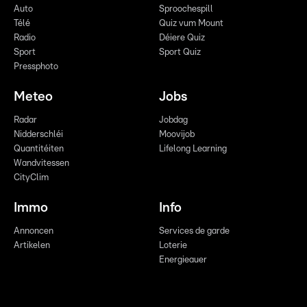
Auto
Sproochespill
Télé
Quiz vum Mount
Radio
Déiere Quiz
Sport
Sport Quiz
Pressphoto
Meteo
Jobs
Radar
Jobdag
Nidderschléi
Moovijob
Quantitéiten
Lifelong Learning
Wandvitessen
CityClim
Immo
Info
Annoncen
Services de garde
Artikelen
Loterie
Energieauer