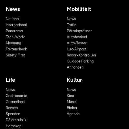
News
Mobilitéit
National
News
International
Trafic
Panorama
Pëtrolspräisser
Tech-World
Autofestival
Meenung
Auto-Tester
Faktencheck
Lux-Airport
Safety First
Radar-Kontrollen
Guidage Parking
Annoncen
Life
Kultur
News
News
Gastronomie
Kino
Gesondheet
Musek
Reesen
Bicher
Spenden
Agenda
Déiererubrik
Horoskop