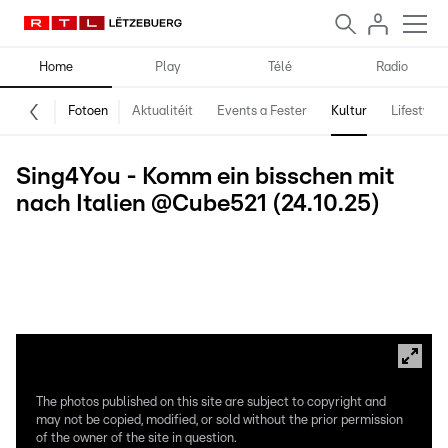
Home
Play
Télé
Radio
Fotoen
Aktualitéit
Events a Fester
Kultur
Lifestyle
Sing4You - Komm ein bisschen mit
nach Italien @Cube521 (24.10.25)
Soprano | Mariette Lentz Mezzo-soprano | Joëlle Wiseler Tenor |
Jeff Mack Bass | Benedikt Wesner Klavier | Philippe Beaujot
Gitarre | Ron Giebels Schlagzeug | Franck Hemmerlé Kontrabass |
Vedran Mutić
The photos published on this site are subject to copyright and
may not be copied, modified, or sold without the prior permission
of the owner of the site in question.