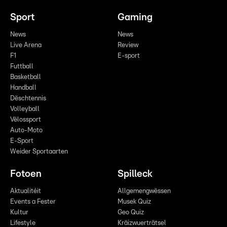
Sport
Gaming
News
News
Live Arena
Review
F1
E-sport
Futtball
Basketball
Handball
Dëschtennis
Volleyball
Vëlossport
Auto-Moto
E-Sport
Weider Sportaarten
Fotoen
Spilleck
Aktualitéit
Allgemengwëssen
Events a Fester
Musek Quiz
Kultur
Geo Quiz
Lifestyle
Kräizwuerträtsel