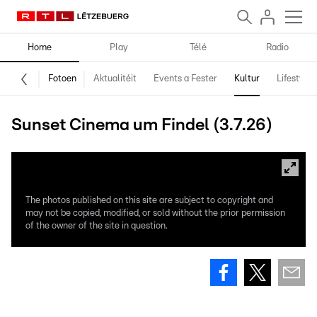
Home
Play
Télé
Radio
Fotoen
Aktualitéit
Events a Fester
Kultur
Lifestyle
Sunset Cinema um Findel (3.7.26)
The photos published on this site are subject to copyright and
may not be copied, modified, or sold without the prior permission
of the owner of the site in question.