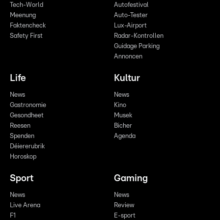
Tech-World
Autofestival
Meenung
Auto-Tester
Faktencheck
Lux-Airport
Safety First
Radar-Kontrollen
Guidage Parking
Annoncen
Life
Kultur
News
News
Gastronomie
Kino
Gesondheet
Musek
Reesen
Bicher
Spenden
Agenda
Déiererubrik
Horoskop
Sport
Gaming
News
News
Live Arena
Review
F1
E-sport