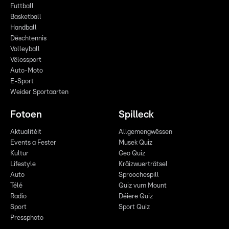
Futtball
Basketball
Handball
Dëschtennis
Volleyball
Vëlossport
Auto-Moto
E-Sport
Weider Sportaarten
Fotoen
Spilleck
Aktualitéit
Allgemengwëssen
Events a Fester
Musek Quiz
Kultur
Geo Quiz
Lifestyle
Kräizwuerträtsel
Auto
Sproochespill
Télé
Quiz vum Mount
Radio
Déiere Quiz
Sport
Sport Quiz
Pressphoto