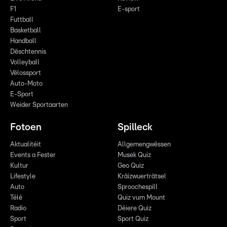
F1
E-sport
Futtball
Basketball
Handball
Dëschtennis
Volleyball
Vëlossport
Auto-Moto
E-Sport
Weider Sportaarten
Fotoen
Spilleck
Aktualitéit
Allgemengwëssen
Events a Fester
Musek Quiz
Kultur
Geo Quiz
Lifestyle
Kräizwuerträtsel
Auto
Sproochespill
Télé
Quiz vum Mount
Radio
Déiere Quiz
Sport
Sport Quiz