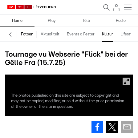
Home
Play
Télé
Radio
Fotoen
Aktualitéit
Events a Fester
Kultur
Lifestyle
Tournage vu Webserie "Flick" bei der
Gëlle Fra (15.7.25)
The photos published on this site are subject to copyright and
may not be copied, modified, or sold without the prior permission
of the owner of the site in question.