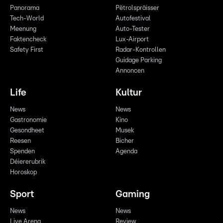
Panorama
Pëtrolspräisser
Tech-World
Autofestival
Meenung
Auto-Tester
Faktencheck
Lux-Airport
Safety First
Radar-Kontrollen
Guidage Parking
Annoncen
Life
Kultur
News
News
Gastronomie
Kino
Gesondheet
Musek
Reesen
Bicher
Spenden
Agenda
Déiererubrik
Horoskop
Sport
Gaming
News
News
Live Arena
Review