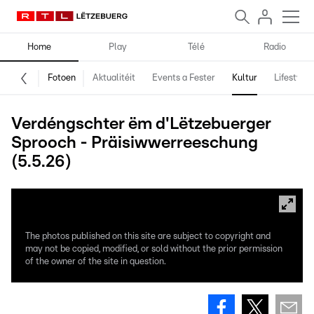
Home
Play
Télé
Radio
Fotoen
Aktualitéit
Events a Fester
Kultur
Lifestyle
Verdéngschter ëm d'Lëtzebuerger
Sprooch - Präisiwwerreeschung
(5.5.26)
The photos published on this site are subject to copyright and
may not be copied, modified, or sold without the prior permission
of the owner of the site in question.