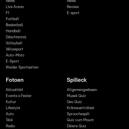
News
News
Live Arena
Review
F1
E-sport
Futtball
Basketball
Handball
Dëschtennis
Volleyball
Vëlossport
Auto-Moto
E-Sport
Weider Sportaarten
Fotoen
Spilleck
Aktualitéit
Allgemengwëssen
Events a Fester
Musek Quiz
Kultur
Geo Quiz
Lifestyle
Kräizwuerträtsel
Auto
Sproochespill
Télé
Quiz vum Mount
Radio
Déiere Quiz