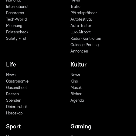
National
News
International
Trafic
Panorama
Pëtrolspräisser
Tech-World
Autofestival
Meenung
Auto-Tester
Faktencheck
Lux-Airport
Safety First
Radar-Kontrollen
Guidage Parking
Annoncen
Life
Kultur
News
News
Gastronomie
Kino
Gesondheet
Musek
Reesen
Bicher
Spenden
Agenda
Déiererubrik
Horoskop
Sport
Gaming