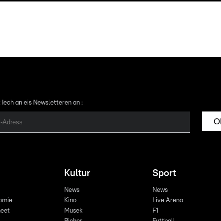
 Iech an eis Newsletteren an :
O
Kultur
Sport
News
News
omie
Kino
Live Arena
eet
Musek
F1