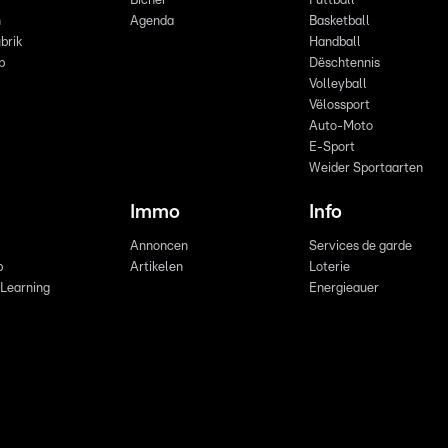
Bicher
Futtball
n
Agenda
Basketball
brik
Handball
p
Dëschtennis
Volleyball
Vëlossport
Auto-Moto
E-Sport
Weider Sportaarten
Immo
Info
Annoncen
Services de garde
b
Artikelen
Loterie
 Learning
Energieauer