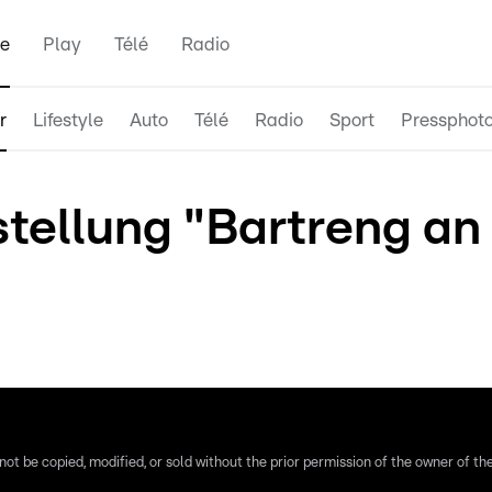
e
Play
Télé
Radio
r
Lifestyle
Auto
Télé
Radio
Sport
Pressphot
tellung "Bartreng an 
ot be copied, modified, or sold without the prior permission of the owner of the 