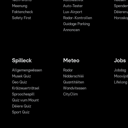
Tech-World
Autofestival
Reesen
Meenung
Auto-Tester
Spende
Faktencheck
Lux-Airport
Déiereru
Safety First
Radar-Kontrollen
Horosko
Guidage Parking
Annoncen
Spilleck
Meteo
Jobs
Allgemengwëssen
Radar
Jobdag
Musek Quiz
Nidderschléi
Moovijo
Geo Quiz
Quantitéiten
Lifelong
Kräizwuerträtsel
Wandvitessen
Sproochespill
CityClim
Quiz vum Mount
Déiere Quiz
Sport Quiz