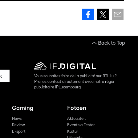
Back to Top
k
Vous souhaitez faire de la publicité sur RTL.lu ?
Prenez contact directement avec notre régie
publicitaire IPLuxembourg
Gaming
Fotoen
News
Aktualitéit
Review
Events a Fester
E-sport
Kultur