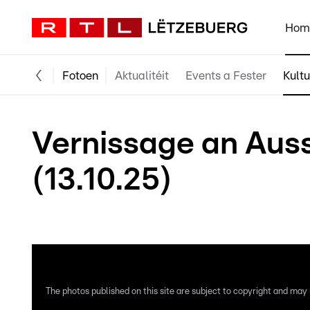
Hom
Fotoen
Aktualitéit
Events a Fester
Kultu
Vernissage an Auss
(13.10.25)
An der Maison Schauwenburg zu Bartreng.
The photos published on this site are subject to copyright and may n