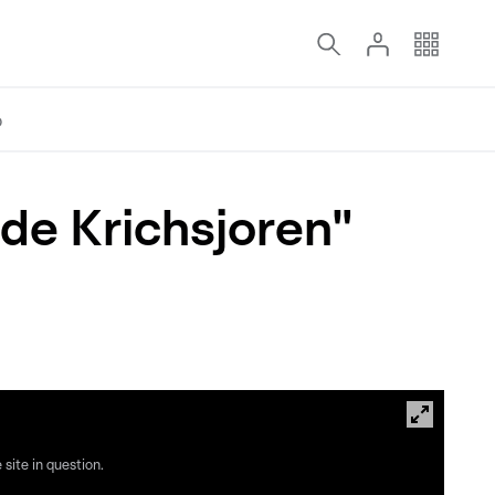
o
de Krichsjoren"
site in question.