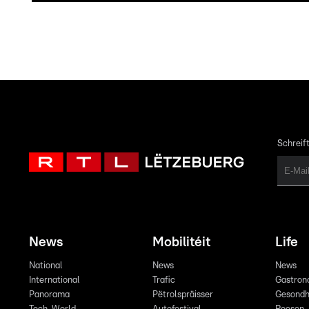
Schreift
News
Mobilitéit
Life
National
News
News
International
Trafic
Gastron
Panorama
Pëtrolspräisser
Gesondh