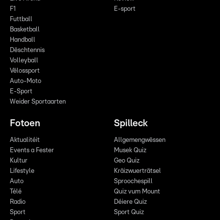
F1
E-sport
Futtball
Basketball
Handball
Dëschtennis
Volleyball
Vëlossport
Auto-Moto
E-Sport
Weider Sportaarten
Fotoen
Spilleck
Aktualitéit
Allgemengwëssen
Events a Fester
Musek Quiz
Kultur
Geo Quiz
Lifestyle
Kräizwuerträtsel
Auto
Sproochespill
Télé
Quiz vum Mount
Radio
Déiere Quiz
Sport
Sport Quiz