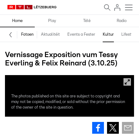
Home
Play
Télé
Radio
Fotoen
Aktualitéit
Events a Fester
Kultur
Lifestyle
Vernissage Exposition vum Tessy
Everling & Felix Reinard (3.10.25)
The photos published on this site are subject to copyright and
may not be copied, modified, or sold without the prior permission
of the owner of the site in question.