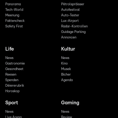
Panorama
Pëtrolspräisser
Tech-World
Autofestival
Meenung
Auto-Tester
Faktencheck
Lux-Airport
Safety First
Radar-Kontrollen
Guidage Parking
Annoncen
Life
Kultur
News
News
Gastronomie
Kino
Gesondheet
Musek
Reesen
Bicher
Spenden
Agenda
Déiererubrik
Horoskop
Sport
Gaming
News
News
Live Arena
Review