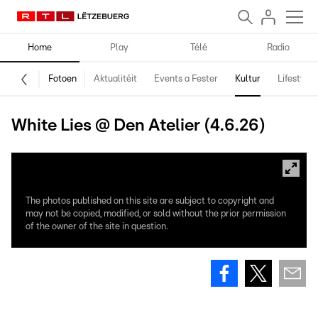
Home
Play
Télé
Radio
Fotoen
Aktualitéit
Events a Fester
Kultur
Lifestyle
White Lies @ Den Atelier (4.6.26)
The photos published on this site are subject to copyright and
may not be copied, modified, or sold without the prior permission
of the owner of the site in question.