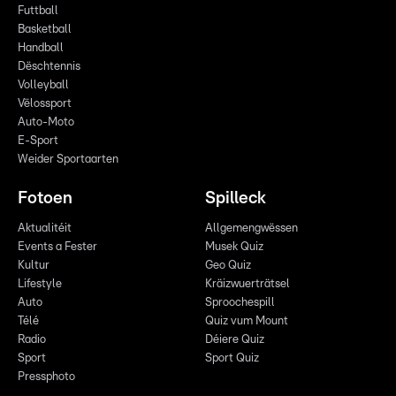
Futtball
Basketball
Handball
Dëschtennis
Volleyball
Vëlossport
Auto-Moto
E-Sport
Weider Sportaarten
Fotoen
Spilleck
Aktualitéit
Allgemengwëssen
Events a Fester
Musek Quiz
Kultur
Geo Quiz
Lifestyle
Kräizwuerträtsel
Auto
Sproochespill
Télé
Quiz vum Mount
Radio
Déiere Quiz
Sport
Sport Quiz
Pressphoto