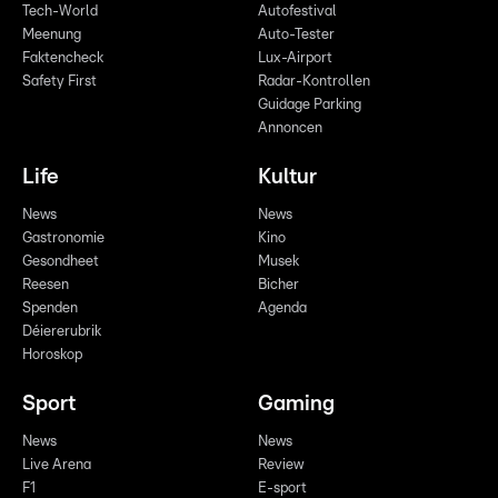
Tech-World
Autofestival
Meenung
Auto-Tester
Faktencheck
Lux-Airport
Safety First
Radar-Kontrollen
Guidage Parking
Annoncen
Life
Kultur
News
News
Gastronomie
Kino
Gesondheet
Musek
Reesen
Bicher
Spenden
Agenda
Déiererubrik
Horoskop
Sport
Gaming
News
News
Live Arena
Review
F1
E-sport