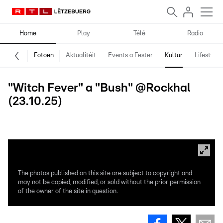
Home
Play
Télé
Radio
Fotoen
Aktualitéit
Events a Fester
Kultur
Lifestyle
"Witch Fever" a "Bush" @Rockhal
(23.10.25)
Dëst waren déi zwee Support Acts fir de Concert vu Volbeat.
The photos published on this site are subject to copyright and
may not be copied, modified, or sold without the prior permission
of the owner of the site in question.