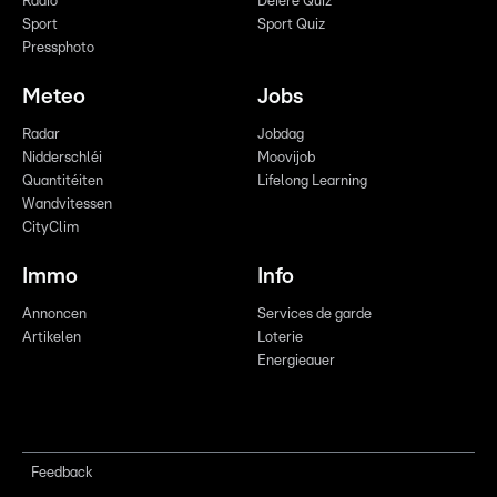
Radio
Déiere Quiz
Sport
Sport Quiz
Pressphoto
Meteo
Jobs
Radar
Jobdag
Nidderschléi
Moovijob
Quantitéiten
Lifelong Learning
Wandvitessen
CityClim
Immo
Info
Annoncen
Services de garde
Artikelen
Loterie
Energieauer
Feedback