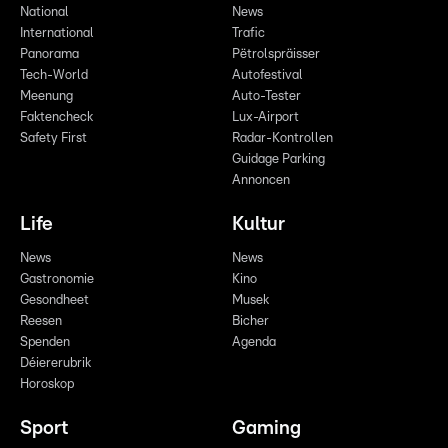
National
News
International
Trafic
Panorama
Pëtrolspräisser
Tech-World
Autofestival
Meenung
Auto-Tester
Faktencheck
Lux-Airport
Safety First
Radar-Kontrollen
Guidage Parking
Annoncen
Life
Kultur
News
News
Gastronomie
Kino
Gesondheet
Musek
Reesen
Bicher
Spenden
Agenda
Déiererubrik
Horoskop
Sport
Gaming