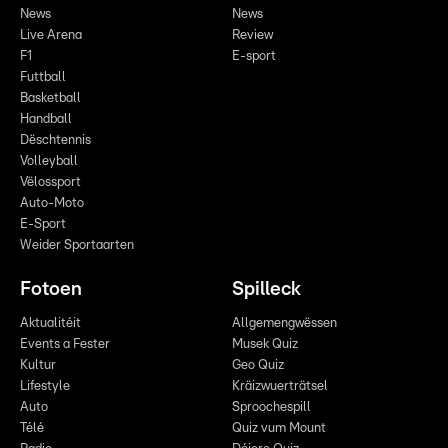
News
News
Live Arena
Review
F1
E-sport
Futtball
Basketball
Handball
Dëschtennis
Volleyball
Vëlossport
Auto-Moto
E-Sport
Weider Sportaarten
Fotoen
Spilleck
Aktualitéit
Allgemengwëssen
Events a Fester
Musek Quiz
Kultur
Geo Quiz
Lifestyle
Kräizwuerträtsel
Auto
Sproochespill
Télé
Quiz vum Mount