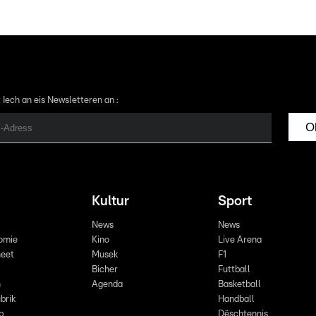
 Iech an eis Newsletteren an :
O
Kultur
Sport
News
News
omie
Kino
Live Arena
eet
Musek
F1
Bicher
Futtball
n
Agenda
Basketball
brik
Handball
p
Dëschtennis