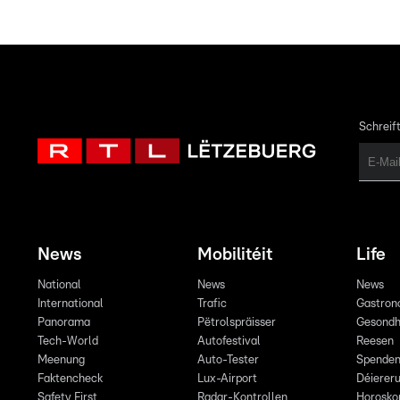
Schreift
News
Mobilitéit
Life
National
News
News
International
Trafic
Gastron
Panorama
Pëtrolspräisser
Gesondh
Tech-World
Autofestival
Reesen
Meenung
Auto-Tester
Spende
Faktencheck
Lux-Airport
Déiereru
Safety First
Radar-Kontrollen
Horosko