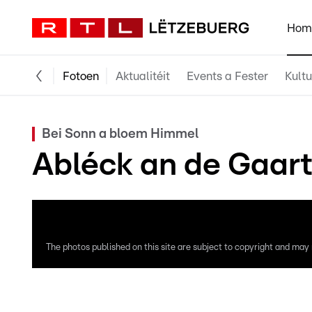
Hom
Fotoen
Aktualitéit
Events a Fester
Kultu
Bei Sonn a bloem Himmel
Abléck an de Gaar
The photos published on this site are subject to copyright and may n