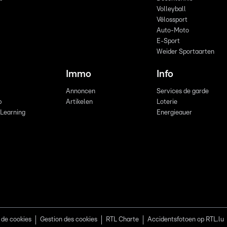
Volleyball
Vëlossport
Auto-Moto
E-Sport
Weider Sportaarten
Immo
Info
Annoncen
Services de garde
b
Artikelen
Loterie
 Learning
Energieauer
 de cookies
Gestion des cookies
RTL Charte
Accidentsfotoen op RTL.lu