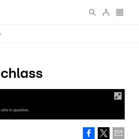
o
Schlass
site in question.