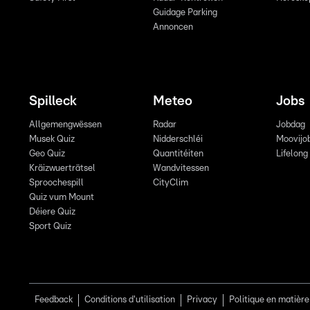
Guidage Parking
Annoncen
Spilleck
Meteo
Jobs
Allgemengwëssen
Radar
Jobdag
Musek Quiz
Nidderschléi
Moovijo
Geo Quiz
Quantitéiten
Lifelong
Kräizwuerträtsel
Wandvitessen
Sproochespill
CityClim
Quiz vum Mount
Déiere Quiz
Sport Quiz
Feedback
Conditions d'utilisation
Privacy
Politique en matière