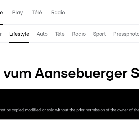
e
Play
Télé
Radio
r
Lifestyle
Auto
Télé
Radio
Sport
Pressphot
t vum Aansebuerger 
ot be copied, modified, or sold without the prior permission of the owner of the 