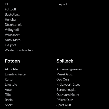
F1
E-sport
Futtball
Basketball
Handball
Dëschtennis
Volleyball
Vëlossport
Auto-Moto
E-Sport
Weider Sportaarten
Fotoen
Spilleck
Aktualitéit
Allgemengwëssen
Events a Fester
Musek Quiz
Kultur
Geo Quiz
Lifestyle
Kräizwuerträtsel
Auto
Sproochespill
Télé
Quiz vum Mount
Radio
Déiere Quiz
Sport
Sport Quiz