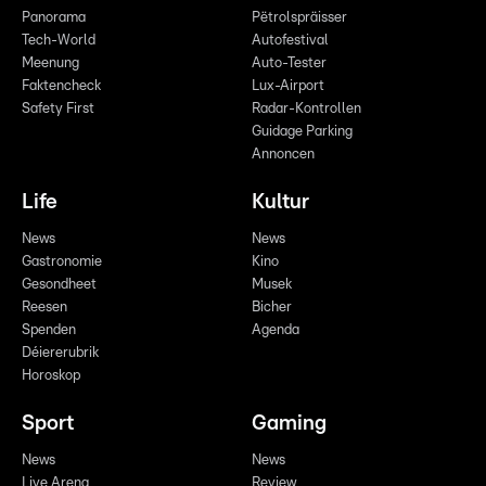
Panorama
Pëtrolspräisser
Tech-World
Autofestival
Meenung
Auto-Tester
Faktencheck
Lux-Airport
Safety First
Radar-Kontrollen
Guidage Parking
Annoncen
Life
Kultur
News
News
Gastronomie
Kino
Gesondheet
Musek
Reesen
Bicher
Spenden
Agenda
Déiererubrik
Horoskop
Sport
Gaming
News
News
Live Arena
Review