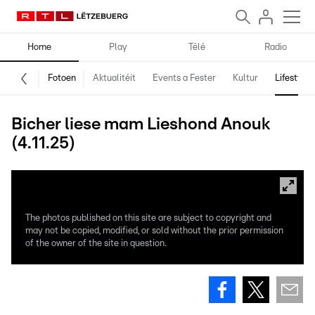
Home
Play
Télé
Radio
Fotoen
Aktualitéit
Events a Fester
Kultur
Lifestyle
Bicher liese mam Lieshond Anouk
(4.11.25)
The photos published on this site are subject to copyright and
may not be copied, modified, or sold without the prior permission
of the owner of the site in question.