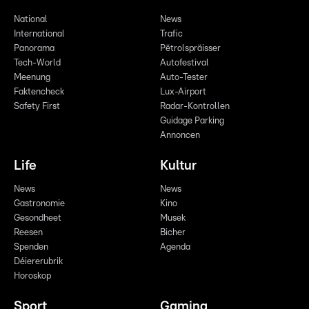
National
News
International
Trafic
Panorama
Pëtrolspräisser
Tech-World
Autofestival
Meenung
Auto-Tester
Faktencheck
Lux-Airport
Safety First
Radar-Kontrollen
Guidage Parking
Annoncen
Life
Kultur
News
News
Gastronomie
Kino
Gesondheet
Musek
Reesen
Bicher
Spenden
Agenda
Déiererubrik
Horoskop
Sport
Gaming