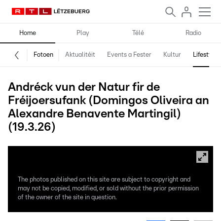
Home
Play
Télé
Radio
Fotoen
Aktualitéit
Events a Fester
Kultur
Lifestyle
Andréck vun der Natur fir de
Fréijoersufank (Domingos Oliveira an
Alexandre Benavente Martingil)
(19.3.26)
The photos published on this site are subject to copyright and
may not be copied, modified, or sold without the prior permission
of the owner of the site in question.