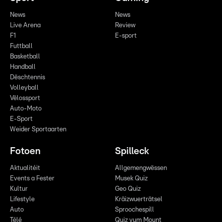
News
News
Live Arena
Review
F1
E-sport
Futtball
Basketball
Handball
Dëschtennis
Volleyball
Vëlossport
Auto-Moto
E-Sport
Weider Sportaarten
Fotoen
Spilleck
Aktualitéit
Allgemengwëssen
Events a Fester
Musek Quiz
Kultur
Geo Quiz
Lifestyle
Kräizwuerträtsel
Auto
Sproochespill
Télé
Quiz vum Mount