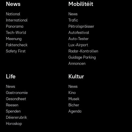
News
Mobilitéit
National
News
International
Trafic
Panorama
Pëtrolspräisser
Tech-World
Autofestival
Meenung
Auto-Tester
Faktencheck
Lux-Airport
Safety First
Radar-Kontrollen
Guidage Parking
Annoncen
Life
Kultur
News
News
Gastronomie
Kino
Gesondheet
Musek
Reesen
Bicher
Spenden
Agenda
Déiererubrik
Horoskop