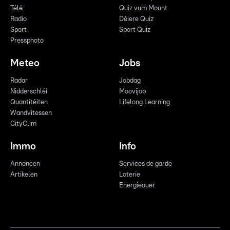
Télé
Quiz vum Mount
Radio
Déiere Quiz
Sport
Sport Quiz
Pressphoto
Meteo
Jobs
Radar
Jobdag
Nidderschléi
Moovijob
Quantitéiten
Lifelong Learning
Wandvitessen
CityClim
Immo
Info
Annoncen
Services de garde
Artikelen
Loterie
Energieauer