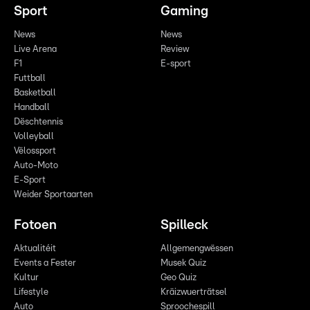
Sport
Gaming
News
News
Live Arena
Review
F1
E-sport
Futtball
Basketball
Handball
Dëschtennis
Volleyball
Vëlossport
Auto-Moto
E-Sport
Weider Sportaarten
Fotoen
Spilleck
Aktualitéit
Allgemengwëssen
Events a Fester
Musek Quiz
Kultur
Geo Quiz
Lifestyle
Kräizwuerträtsel
Auto
Sproochespill