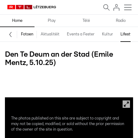
Home
Play
Télé
Radio
Fotoen
Aktualitéit
Events a Fester
Kultur
Lifestyle
Den Te Deum an der Stad (Emile
Mentz, 5.10.25)
Groussherzoglech Famill, Regierungsmemberen an Depuéiert
huelen um Te Deum deel, dee vum Kardinol Jean-Claude
Hollerich an der Stater Kathedral geleet gëtt.
The photos published on this site are subject to copyright and
may not be copied, modified, or sold without the prior permission
of the owner of the site in question.