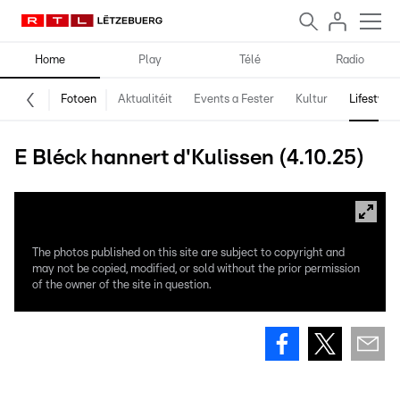
Home
Play
Télé
Radio
Fotoen
Aktualitéit
Events a Fester
Kultur
Lifestyle
E Bléck hannert d'Kulissen (4.10.25)
The photos published on this site are subject to copyright and
may not be copied, modified, or sold without the prior permission
of the owner of the site in question.