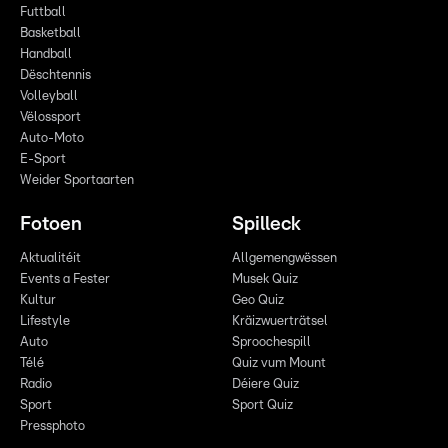
Futtball
Basketball
Handball
Dëschtennis
Volleyball
Vëlossport
Auto-Moto
E-Sport
Weider Sportaarten
Fotoen
Spilleck
Aktualitéit
Allgemengwëssen
Events a Fester
Musek Quiz
Kultur
Geo Quiz
Lifestyle
Kräizwuerträtsel
Auto
Sproochespill
Télé
Quiz vum Mount
Radio
Déiere Quiz
Sport
Sport Quiz
Pressphoto