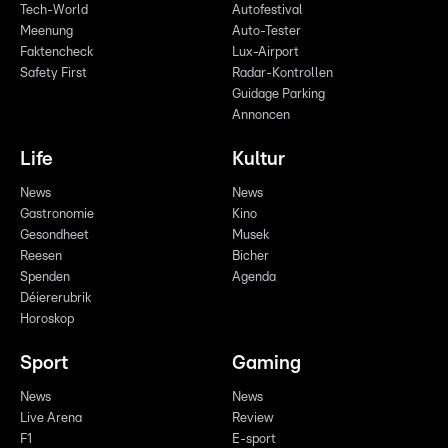
Tech-World
Autofestival
Meenung
Auto-Tester
Faktencheck
Lux-Airport
Safety First
Radar-Kontrollen
Guidage Parking
Annoncen
Life
Kultur
News
News
Gastronomie
Kino
Gesondheet
Musek
Reesen
Bicher
Spenden
Agenda
Déiererubrik
Horoskop
Sport
Gaming
News
News
Live Arena
Review
F1
E-sport