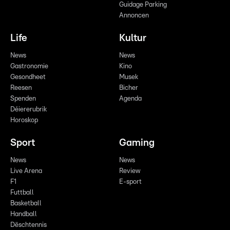
Guidage Parking
Annoncen
Life
Kultur
News
News
Gastronomie
Kino
Gesondheet
Musek
Reesen
Bicher
Spenden
Agenda
Déiererubrik
Horoskop
Sport
Gaming
News
News
Live Arena
Review
F1
E-sport
Futtball
Basketball
Handball
Dëschtennis