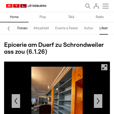
Home
Play
Télé
Radio
Fotoen
Aktualitéit
Events a Fester
Kultur
Lifestyle
Epicerie am Duerf zu Schrondweiler
ass zou (6.1.26)