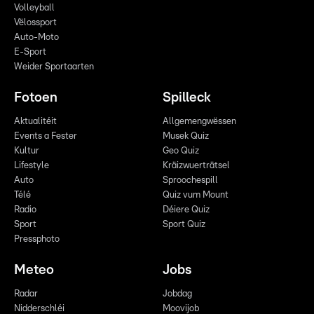
Volleyball
Vëlossport
Auto-Moto
E-Sport
Weider Sportaarten
Fotoen
Spilleck
Aktualitéit
Allgemengwëssen
Events a Fester
Musek Quiz
Kultur
Geo Quiz
Lifestyle
Kräizwuerträtsel
Auto
Sproochespill
Télé
Quiz vum Mount
Radio
Déiere Quiz
Sport
Sport Quiz
Pressphoto
Meteo
Jobs
Radar
Jobdag
Nidderschléi
Moovijob