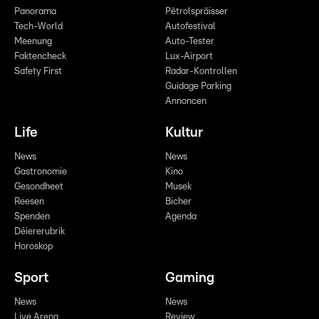
Panorama
Pëtrolspräisser
Tech-World
Autofestival
Meenung
Auto-Tester
Faktencheck
Lux-Airport
Safety First
Radar-Kontrollen
Guidage Parking
Annoncen
Life
Kultur
News
News
Gastronomie
Kino
Gesondheet
Musek
Reesen
Bicher
Spenden
Agenda
Déiererubrik
Horoskop
Sport
Gaming
News
News
Live Arena
Review