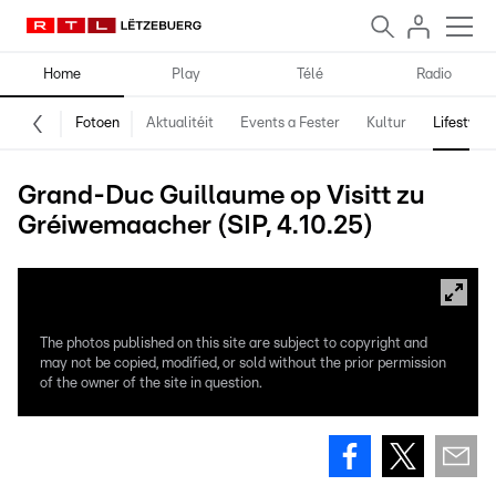
Home
Play
Télé
Radio
Fotoen
Aktualitéit
Events a Fester
Kultur
Lifestyle
Grand-Duc Guillaume op Visitt zu
Gréiwemaacher (SIP, 4.10.25)
The photos published on this site are subject to copyright and
may not be copied, modified, or sold without the prior permission
of the owner of the site in question.