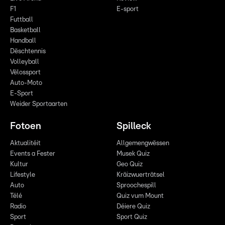
F1
E-sport
Futtball
Basketball
Handball
Dëschtennis
Volleyball
Vëlossport
Auto-Moto
E-Sport
Weider Sportaarten
Fotoen
Spilleck
Aktualitéit
Allgemengwëssen
Events a Fester
Musek Quiz
Kultur
Geo Quiz
Lifestyle
Kräizwuerträtsel
Auto
Sproochespill
Télé
Quiz vum Mount
Radio
Déiere Quiz
Sport
Sport Quiz