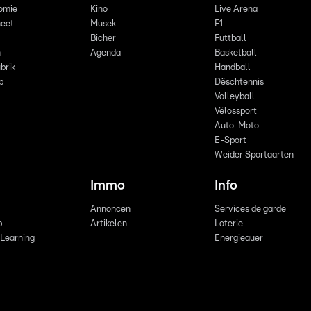
omie
Kino
Live Arena
eet
Musek
F1
Bicher
Futtball
n
Agenda
Basketball
brik
Handball
p
Dëschtennis
Volleyball
Vëlossport
Auto-Moto
E-Sport
Weider Sportaarten
Immo
Info
Annoncen
Services de garde
b
Artikelen
Loterie
 Learning
Energieauer