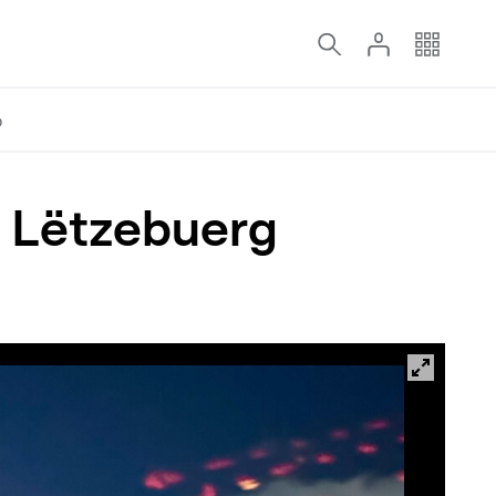
o
 Lëtzebuerg