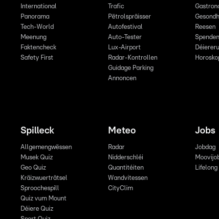
International
Trafic
Gastron
Panorama
Pëtrolspräisser
Gesondh
Tech-World
Autofestival
Reesen
Meenung
Auto-Tester
Spende
Faktencheck
Lux-Airport
Déiereru
Safety First
Radar-Kontrollen
Horosko
Guidage Parking
Annoncen
Spilleck
Meteo
Jobs
Allgemengwëssen
Radar
Jobdag
Musek Quiz
Nidderschléi
Moovijo
Geo Quiz
Quantitéiten
Lifelong
Kräizwuerträtsel
Wandvitessen
Sproochespill
CityClim
Quiz vum Mount
Déiere Quiz