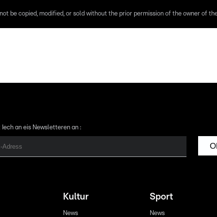
ot be copied, modified, or sold without the prior permission of the owner of the 
 Iech an eis Newsletteren an :
O
Kultur
Sport
News
News