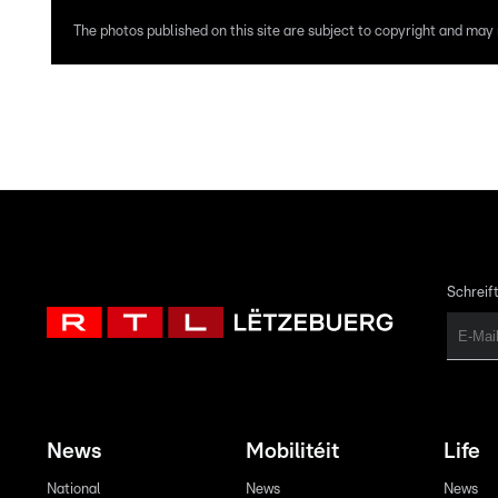
The photos published on this site are subject to copyright and may n
Schreift
News
Mobilitéit
Life
National
News
News