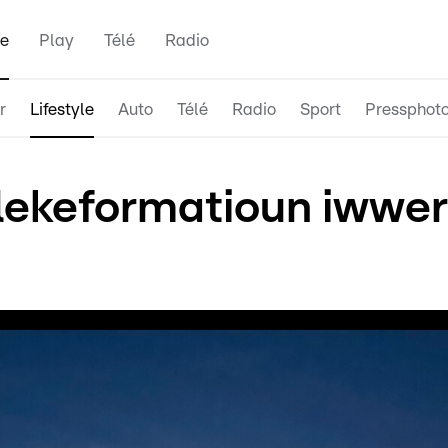
e
Play
Télé
Radio
r
Lifestyle
Auto
Télé
Radio
Sport
Pressphot
lekeformatioun iwwer