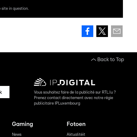
site in question.
Back to Top
k
Vous souhaitez faire de la publicité sur RTL.lu ?
Prenez contact directement avec notre régie
publicitaire IPLuxembourg
Gaming
Fotoen
News
Aktualitéit