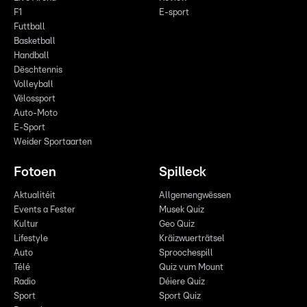
F1
E-sport
Futtball
Basketball
Handball
Dëschtennis
Volleyball
Vëlossport
Auto-Moto
E-Sport
Weider Sportaarten
Fotoen
Spilleck
Aktualitéit
Allgemengwëssen
Events a Fester
Musek Quiz
Kultur
Geo Quiz
Lifestyle
Kräizwuerträtsel
Auto
Sproochespill
Télé
Quiz vum Mount
Radio
Déiere Quiz
Sport
Sport Quiz