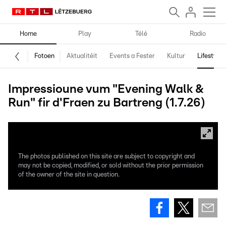
Home
Play
Télé
Radio
Fotoen
Aktualitéit
Events a Fester
Kultur
Lifestyle
Impressioune vum "Evening Walk &
Run" fir d'Fraen zu Bartreng (1.7.26)
The photos published on this site are subject to copyright and
may not be copied, modified, or sold without the prior permission
of the owner of the site in question.