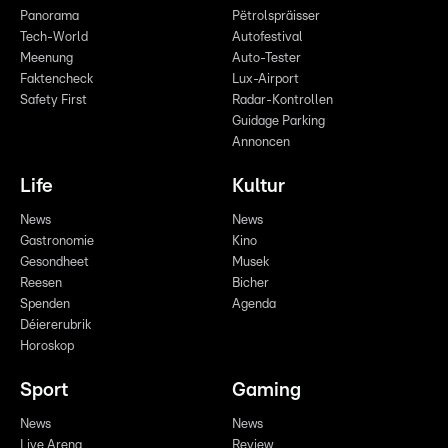
Panorama
Pëtrolspräisser
Tech-World
Autofestival
Meenung
Auto-Tester
Faktencheck
Lux-Airport
Safety First
Radar-Kontrollen
Guidage Parking
Annoncen
Life
Kultur
News
News
Gastronomie
Kino
Gesondheet
Musek
Reesen
Bicher
Spenden
Agenda
Déiererubrik
Horoskop
Sport
Gaming
News
News
Live Arena
Review