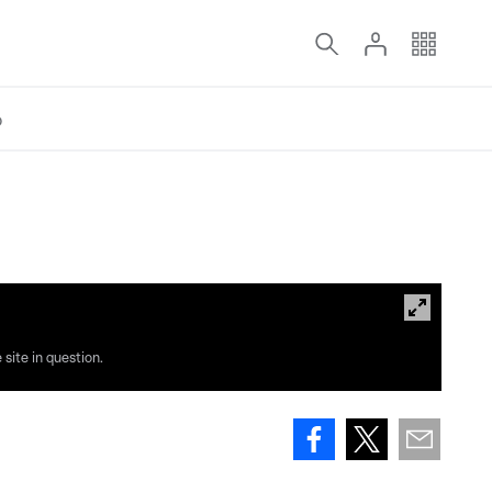
o
site in question.