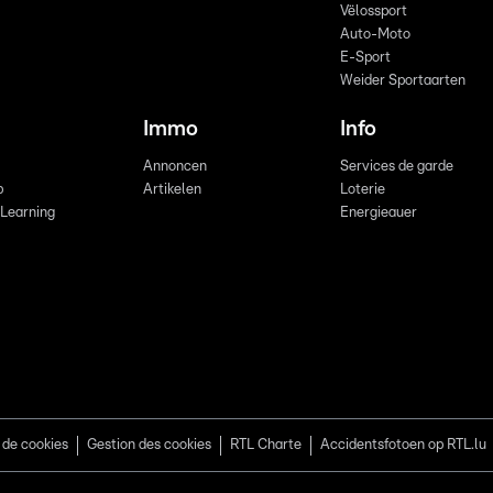
Vëlossport
Auto-Moto
E-Sport
Weider Sportaarten
Immo
Info
Annoncen
Services de garde
b
Artikelen
Loterie
 Learning
Energieauer
 de cookies
Gestion des cookies
RTL Charte
Accidentsfotoen op RTL.lu