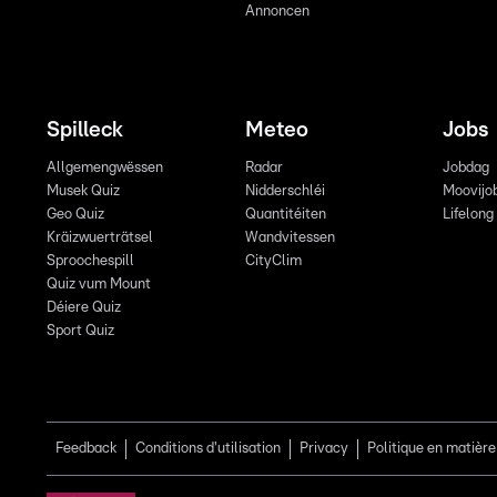
Annoncen
Spilleck
Meteo
Jobs
Allgemengwëssen
Radar
Jobdag
Musek Quiz
Nidderschléi
Moovijo
Geo Quiz
Quantitéiten
Lifelong
Kräizwuerträtsel
Wandvitessen
Sproochespill
CityClim
Quiz vum Mount
Déiere Quiz
Sport Quiz
Feedback
Conditions d'utilisation
Privacy
Politique en matière