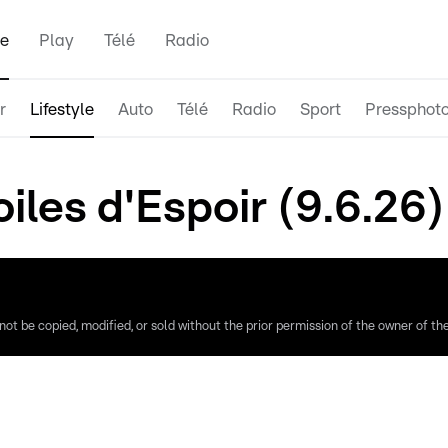
e
Play
Télé
Radio
r
Lifestyle
Auto
Télé
Radio
Sport
Pressphot
iles d'Espoir (9.6.26)
ot be copied, modified, or sold without the prior permission of the owner of the 