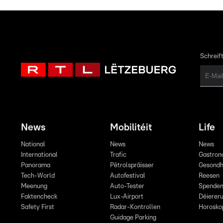
Schreift
News
Mobilitéit
Life
National
News
News
International
Trafic
Gastron
Panorama
Pëtrolspräisser
Gesondh
Tech-World
Autofestival
Reesen
Meenung
Auto-Tester
Spende
Faktencheck
Lux-Airport
Déiereru
Safety First
Radar-Kontrollen
Horosko
Guidage Parking