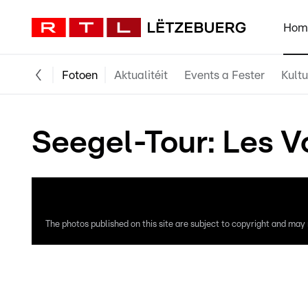
Hom
Fotoen
Aktualitéit
Events a Fester
Kultu
Seegel-Tour: Les Vo
The photos published on this site are subject to copyright and may n