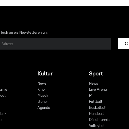
 Iech an eis Newsletteren an :
O
Kultur
Sport
News
News
omie
Kino
Live Arena
eet
Musek
F1
Bicher
Futtball
n
Agenda
Basketball
brik
Handball
p
Dëschtennis
Volleyball