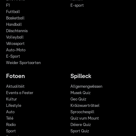
F1
E-sport
Futtball
Basketball
Handball
Dëschtennis
Volleyball
Vëlossport
Auto-Moto
E-Sport
Weider Sportaarten
Fotoen
Spilleck
Aktualitéit
Allgemengwëssen
Events a Fester
Musek Quiz
Kultur
Geo Quiz
Lifestyle
Kräizwuerträtsel
Auto
Sproochespill
Télé
Quiz vum Mount
Radio
Déiere Quiz
Sport
Sport Quiz