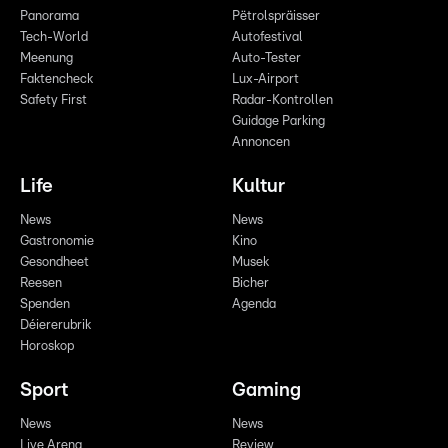
Panorama
Pëtrolspräisser
Tech-World
Autofestival
Meenung
Auto-Tester
Faktencheck
Lux-Airport
Safety First
Radar-Kontrollen
Guidage Parking
Annoncen
Life
Kultur
News
News
Gastronomie
Kino
Gesondheet
Musek
Reesen
Bicher
Spenden
Agenda
Déiererubrik
Horoskop
Sport
Gaming
News
News
Live Arena
Review