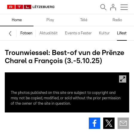
Home
Play
Télé
Radio
Fotoen
Aktualitéit
Events a Fester
Kultur
Lifestyle
Trounwiessel: Best-of vun de Prënze
Charel a François (3.-5.10.25)
The photos published on this site are subject to copyright and
may not be copied, modified, or sold without the prior permission
of the owner of the site in question.