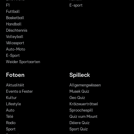
F1
E-sport
Futtball
Basketball
Handball
Dëschtennis
Volleyball
Vëlossport
Auto-Moto
E-Sport
Weider Sportaarten
Fotoen
Spilleck
Aktualitéit
Allgemengwëssen
Events a Fester
Musek Quiz
Kultur
Geo Quiz
Lifestyle
Kräizwuerträtsel
Auto
Sproochespill
Télé
Quiz vum Mount
Radio
Déiere Quiz
Sport
Sport Quiz