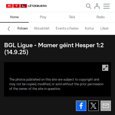
Home
Play
Télé
Radio
Fotoen
Aktualitéit
Events a Fester
Kultur
Lifestyle
BGL Ligue - Mamer géint Hesper 1:2
(14.9.25)
The photos published on this site are subject to copyright and
may not be copied, modified, or sold without the prior permission
of the owner of the site in question.