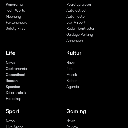
Panorama
Pëtrolspräisser
Tech-World
Autofestival
Meenung
Auto-Tester
Faktencheck
Lux-Airport
Safety First
Radar-Kontrollen
Guidage Parking
Annoncen
Life
Kultur
News
News
Gastronomie
Kino
Gesondheet
Musek
Reesen
Bicher
Spenden
Agenda
Déiererubrik
Horoskop
Sport
Gaming
News
News
Live Arena
Review