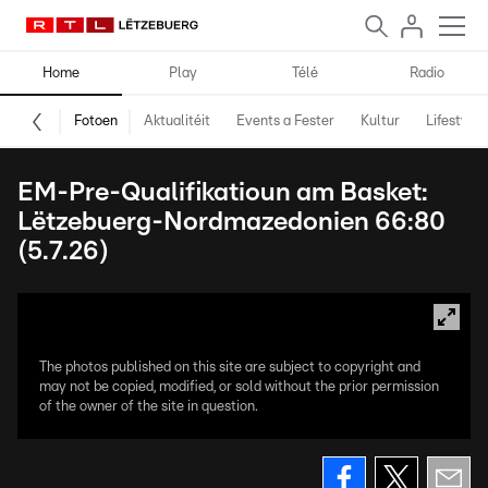
Home
Play
Télé
Radio
Fotoen
Aktualitéit
Events a Fester
Kultur
Lifestyle
EM-Pre-Qualifikatioun am Basket:
Lëtzebuerg-Nordmazedonien 66:80
(5.7.26)
The photos published on this site are subject to copyright and
may not be copied, modified, or sold without the prior permission
of the owner of the site in question.