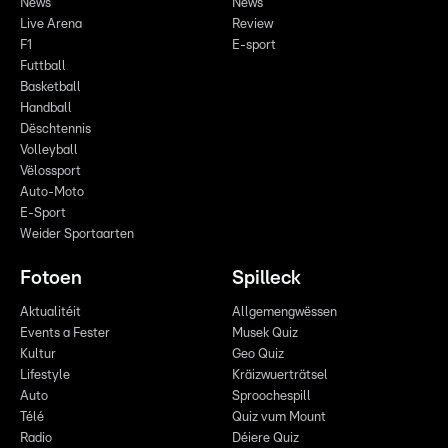
News
News
Live Arena
Review
F1
E-sport
Futtball
Basketball
Handball
Dëschtennis
Volleyball
Vëlossport
Auto-Moto
E-Sport
Weider Sportaarten
Fotoen
Spilleck
Aktualitéit
Allgemengwëssen
Events a Fester
Musek Quiz
Kultur
Geo Quiz
Lifestyle
Kräizwuerträtsel
Auto
Sproochespill
Télé
Quiz vum Mount
Radio
Déiere Quiz