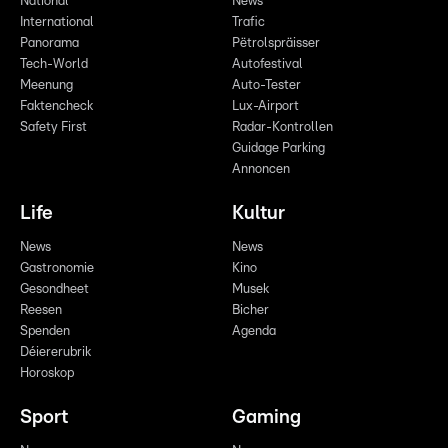
National
News
International
Trafic
Panorama
Pëtrolspräisser
Tech-World
Autofestival
Meenung
Auto-Tester
Faktencheck
Lux-Airport
Safety First
Radar-Kontrollen
Guidage Parking
Annoncen
Life
Kultur
News
News
Gastronomie
Kino
Gesondheet
Musek
Reesen
Bicher
Spenden
Agenda
Déiererubrik
Horoskop
Sport
Gaming