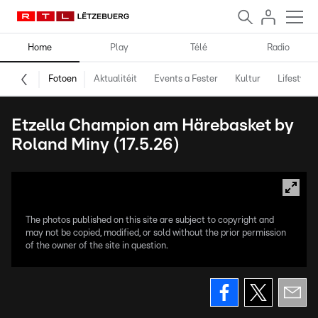
Home
Play
Télé
Radio
Fotoen
Aktualitéit
Events a Fester
Kultur
Lifestyle
Etzella Champion am Härebasket by
Roland Miny (17.5.26)
The photos published on this site are subject to copyright and
may not be copied, modified, or sold without the prior permission
of the owner of the site in question.