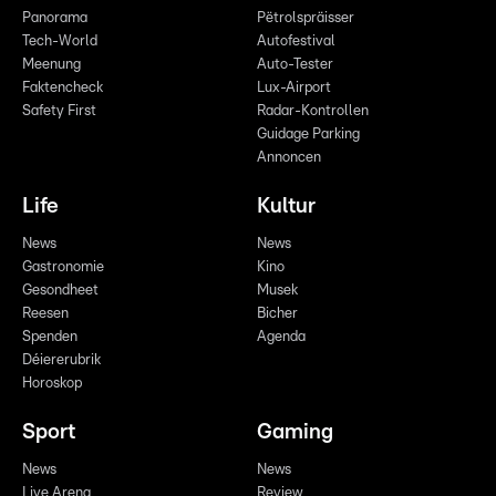
Panorama
Pëtrolspräisser
Tech-World
Autofestival
Meenung
Auto-Tester
Faktencheck
Lux-Airport
Safety First
Radar-Kontrollen
Guidage Parking
Annoncen
Life
Kultur
News
News
Gastronomie
Kino
Gesondheet
Musek
Reesen
Bicher
Spenden
Agenda
Déiererubrik
Horoskop
Sport
Gaming
News
News
Live Arena
Review