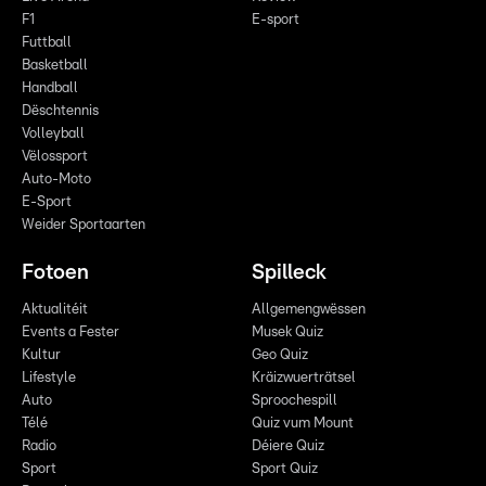
F1
E-sport
Futtball
Basketball
Handball
Dëschtennis
Volleyball
Vëlossport
Auto-Moto
E-Sport
Weider Sportaarten
Fotoen
Spilleck
Aktualitéit
Allgemengwëssen
Events a Fester
Musek Quiz
Kultur
Geo Quiz
Lifestyle
Kräizwuerträtsel
Auto
Sproochespill
Télé
Quiz vum Mount
Radio
Déiere Quiz
Sport
Sport Quiz