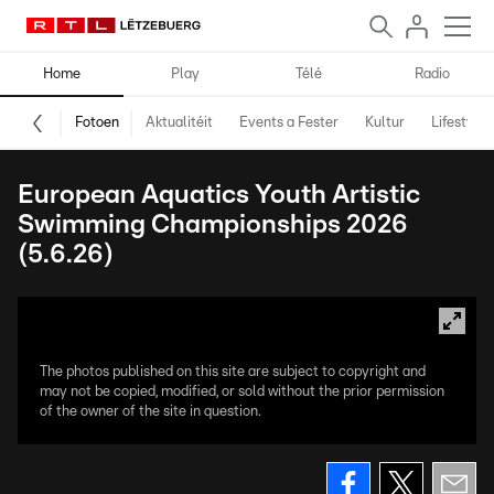
Home
Play
Télé
Radio
Fotoen
Aktualitéit
Events a Fester
Kultur
Lifestyle
European Aquatics Youth Artistic
Swimming Championships 2026
(5.6.26)
The photos published on this site are subject to copyright and
may not be copied, modified, or sold without the prior permission
of the owner of the site in question.