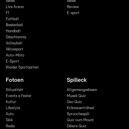
News
News
Live Arena
Review
F1
E-sport
Futtball
Basketball
Handball
Dëschtennis
Volleyball
Vëlossport
Auto-Moto
E-Sport
Weider Sportaarten
Fotoen
Spilleck
Aktualitéit
Allgemengwëssen
Events a Fester
Musek Quiz
Kultur
Geo Quiz
Lifestyle
Kräizwuerträtsel
Auto
Sproochespill
Télé
Quiz vum Mount
Radio
Déiere Quiz