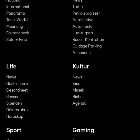
National
News
International
Trafic
Panorama
Pëtrolspräisser
Tech-World
Autofestival
Meenung
Auto-Tester
Faktencheck
Lux-Airport
Safety First
Radar-Kontrollen
Guidage Parking
Annoncen
Life
Kultur
News
News
Gastronomie
Kino
Gesondheet
Musek
Reesen
Bicher
Spenden
Agenda
Déiererubrik
Horoskop
Sport
Gaming