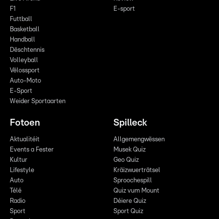
F1
E-sport
Futtball
Basketball
Handball
Dëschtennis
Volleyball
Vëlossport
Auto-Moto
E-Sport
Weider Sportaarten
Fotoen
Spilleck
Aktualitéit
Allgemengwëssen
Events a Fester
Musek Quiz
Kultur
Geo Quiz
Lifestyle
Kräizwuerträtsel
Auto
Sproochespill
Télé
Quiz vum Mount
Radio
Déiere Quiz
Sport
Sport Quiz