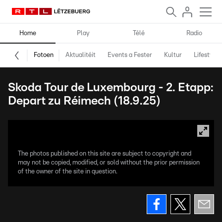
Home
Play
Télé
Radio
Fotoen
Aktualitéit
Events a Fester
Kultur
Lifestyle
Skoda Tour de Luxembourg - 2. Etapp:
Depart zu Réimech (18.9.25)
The photos published on this site are subject to copyright and
may not be copied, modified, or sold without the prior permission
of the owner of the site in question.