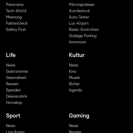
Panorama
Pëtrolspräisser
Tech-World
Autofestival
Meenung
Auto-Tester
Faktencheck
Lux-Airport
Safety First
Radar-Kontrollen
Guidage Parking
Annoncen
Life
Kultur
News
News
Gastronomie
Kino
Gesondheet
Musek
Reesen
Bicher
Spenden
Agenda
Déiererubrik
Horoskop
Sport
Gaming
News
News
Live Arena
Review