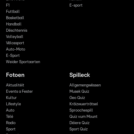
F1
E-sport
Futtball
Basketball
Handball
Dëschtennis
Volleyball
Vëlossport
Auto-Moto
E-Sport
Weider Sportaarten
Fotoen
Spilleck
Aktualitéit
Allgemengwëssen
Events a Fester
Musek Quiz
Kultur
Geo Quiz
Lifestyle
Kräizwuerträtsel
Auto
Sproochespill
Télé
Quiz vum Mount
Radio
Déiere Quiz
Sport
Sport Quiz