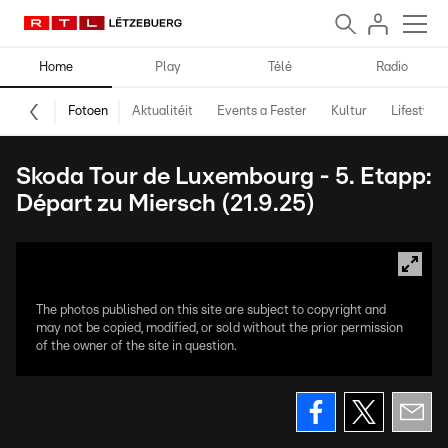
Home
Play
Télé
Radio
Fotoen
Aktualitéit
Events a Fester
Kultur
Lifestyle
Skoda Tour de Luxembourg - 5. Etapp:
Départ zu Miersch (21.9.25)
The photos published on this site are subject to copyright and
may not be copied, modified, or sold without the prior permission
of the owner of the site in question.