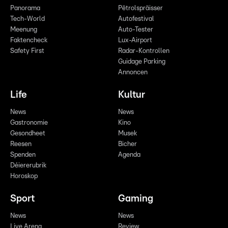
Panorama
Pëtrolspräisser
Tech-World
Autofestival
Meenung
Auto-Tester
Faktencheck
Lux-Airport
Safety First
Radar-Kontrollen
Guidage Parking
Annoncen
Life
Kultur
News
News
Gastronomie
Kino
Gesondheet
Musek
Reesen
Bicher
Spenden
Agenda
Déiererubrik
Horoskop
Sport
Gaming
News
News
Live Arena
Review