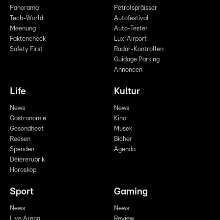
Panorama
Pëtrolspräisser
Tech-World
Autofestival
Meenung
Auto-Tester
Faktencheck
Lux-Airport
Safety First
Radar-Kontrollen
Guidage Parking
Annoncen
Life
Kultur
News
News
Gastronomie
Kino
Gesondheet
Musek
Reesen
Bicher
Spenden
Agenda
Déiererubrik
Horoskop
Sport
Gaming
News
News
Live Arena
Review