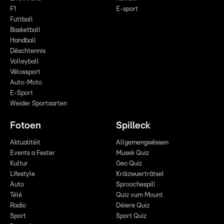
F1
E-sport
Futtball
Basketball
Handball
Dëschtennis
Volleyball
Vëlossport
Auto-Moto
E-Sport
Weider Sportaarten
Fotoen
Spilleck
Aktualitéit
Allgemengwëssen
Events a Fester
Musek Quiz
Kultur
Geo Quiz
Lifestyle
Kräizwuerträtsel
Auto
Sproochespill
Télé
Quiz vum Mount
Radio
Déiere Quiz
Sport
Sport Quiz