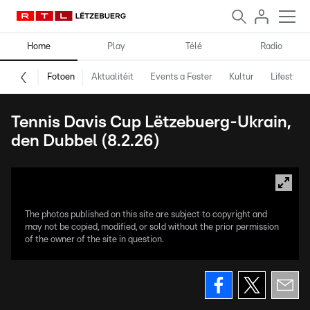
Home
Play
Télé
Radio
Fotoen
Aktualitéit
Events a Fester
Kultur
Lifestyle
Tennis Davis Cup Lëtzebuerg-Ukrain,
den Dubbel (8.2.26)
The photos published on this site are subject to copyright and
may not be copied, modified, or sold without the prior permission
of the owner of the site in question.