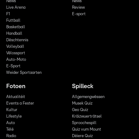
News
News
Live Arena
Review
F1
E-sport
Futtball
Basketball
Handball
Dëschtennis
Volleyball
Vëlossport
Auto-Moto
E-Sport
Weider Sportaarten
Fotoen
Spilleck
Aktualitéit
Allgemengwëssen
Events a Fester
Musek Quiz
Kultur
Geo Quiz
Lifestyle
Kräizwuerträtsel
Auto
Sproochespill
Télé
Quiz vum Mount
Radio
Déiere Quiz