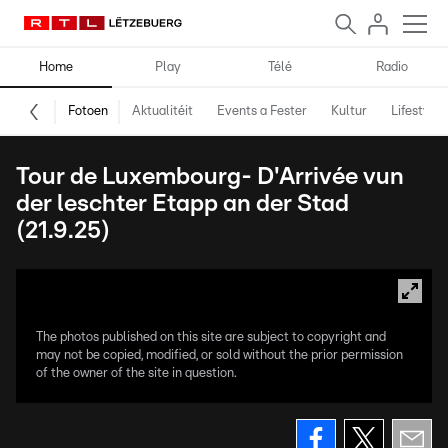
Home
Play
Télé
Radio
Fotoen
Aktualitéit
Events a Fester
Kultur
Lifestyle
Tour de Luxembourg- D'Arrivée vun
der leschter Etapp an der Stad
(21.9.25)
The photos published on this site are subject to copyright and
may not be copied, modified, or sold without the prior permission
of the owner of the site in question.