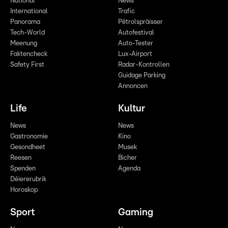
National
News
International
Trafic
Panorama
Pëtrolspräisser
Tech-World
Autofestival
Meenung
Auto-Tester
Faktencheck
Lux-Airport
Safety First
Radar-Kontrollen
Guidage Parking
Annoncen
Life
Kultur
News
News
Gastronomie
Kino
Gesondheet
Musek
Reesen
Bicher
Spenden
Agenda
Déiererubrik
Horoskop
Sport
Gaming