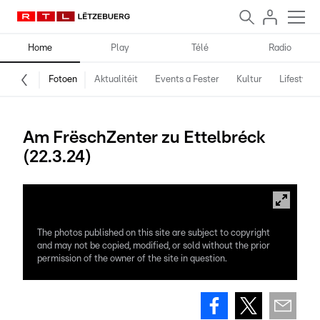
Home
Play
Télé
Radio
Fotoen
Aktualitéit
Events a Fester
Kultur
Lifestyle
Am FrëschZenter zu Ettelbréck
(22.3.24)
The photos published on this site are subject to copyright
and may not be copied, modified, or sold without the prior
permission of the owner of the site in question.