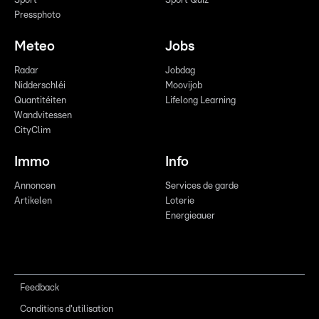
Sport
Sport Quiz
Pressphoto
Meteo
Jobs
Radar
Jobdag
Nidderschléi
Moovijob
Quantitéiten
Lifelong Learning
Wandvitessen
CityClim
Immo
Info
Annoncen
Services de garde
Artikelen
Loterie
Energieauer
Feedback
Conditions d'utilisation