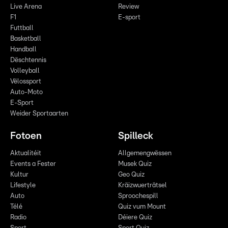
Live Arena
Review
F1
E-sport
Futtball
Basketball
Handball
Dëschtennis
Volleyball
Vëlossport
Auto-Moto
E-Sport
Weider Sportaarten
Fotoen
Spilleck
Aktualitéit
Allgemengwëssen
Events a Fester
Musek Quiz
Kultur
Geo Quiz
Lifestyle
Kräizwuerträtsel
Auto
Sproochespill
Télé
Quiz vum Mount
Radio
Déiere Quiz