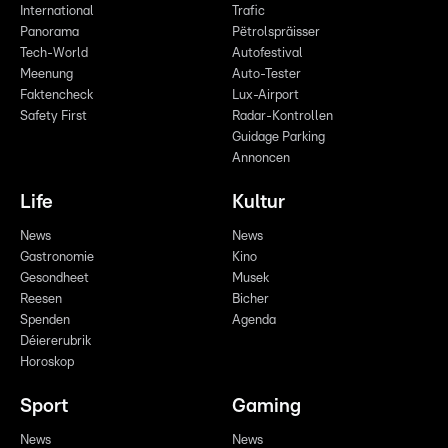
International
Trafic
Panorama
Pëtrolspräisser
Tech-World
Autofestival
Meenung
Auto-Tester
Faktencheck
Lux-Airport
Safety First
Radar-Kontrollen
Guidage Parking
Annoncen
Life
Kultur
News
News
Gastronomie
Kino
Gesondheet
Musek
Reesen
Bicher
Spenden
Agenda
Déiererubrik
Horoskop
Sport
Gaming
News
News